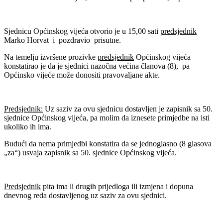
Sjednicu Općinskog vijeća otvorio je u 15,00 sati
predsjednik
Marko Horvat i pozdravio prisutne.
Na temelju izvršene prozivke
predsjednik
Općinskog vijeća
konstatirao je da je sjednici nazočna većina članova (8), pa
Općinsko vijeće može donositi pravovaljane akte.
Predsjednik:
Uz saziv za ovu sjednicu dostavljen je zapisnik sa 50.
sjednice Općinskog vijeća, pa molim da iznesete primjedbe na isti
ukoliko ih ima.
Budući da nema primjedbi konstatira da se jednoglasno (8 glasova
„za“) usvaja zapisnik sa 50. sjednice Općinskog vijeća.
Predsjednik
pita ima li drugih prijedloga ili izmjena i dopuna
dnevnog reda dostavljenog uz saziv za ovu sjednici.