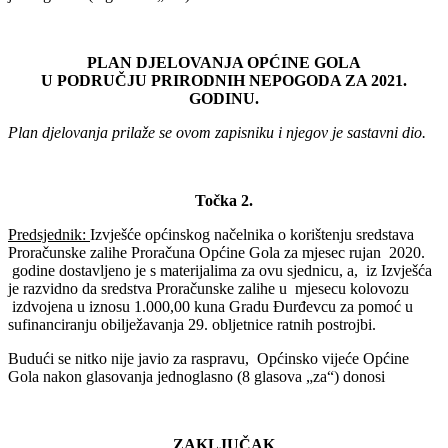
PLAN DJELOVANJA OPĆINE GOLA
U PODRUČJU PRIRODNIH NEPOGODA ZA 2021.
GODINU.
Plan djelovanja prilaže se ovom zapisniku i njegov je sastavni dio.
Točka 2.
Predsjednik:
Izvješće općinskog načelnika o korištenju sredstava
Proračunske zalihe Proračuna Općine Gola za mjesec rujan 2020.
godine dostavljeno je s materijalima za ovu sjednicu, a, iz Izvješća
je razvidno da sredstva Proračunske zalihe u mjesecu kolovozu
izdvojena u iznosu 1.000,00 kuna Gradu Đurđevcu za pomoć u
sufinanciranju obilježavanja 29. obljetnice ratnih postrojbi.
Budući se nitko nije javio za raspravu, Općinsko vijeće Općine
Gola nakon glasovanja jednoglasno (8 glasova „za“) donosi
ZAKLJUČAK