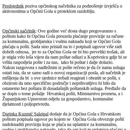
Predsjednik
poziva općinskog načelnika za podnošenje izvješća o
aktivnostima u Općini Gola u proteklom razdoblju.
Općinski načelnik
: Ove godine već dosta dugo pregovaramo s
poštom kako bi Općina Gola preuzela plaćanje provizije za račune
za komunalnu, grobljansku i vodnu naknadu koji se Općini Gola
plaćaju u pošti. Sada smo pristali na to i potpisali ugovor više radi
dobrih odnosa, jer to za Općinu Gola ne bi bio preveliki trošak, ali
je stigla vrlo loša vijest da nam poštar odlazi u Koprivnicu gdje bi se
vršila raspodjela pošte i za nas, iako bi poštar i dalje dolazio.
Nakon razgovora s nadležnim iz pošte rečeno je da će nama usluga
ostati ista, da se samo radi o novoj organizaciji posla, ali načelnik je
mišljenja da bi s ove sjednice trebali reagirati i obratiti se pošti, s
obzirom da smo specifično područje i neprihvatljivo bi bilo da
ostanemo bez poštara ili dosadašnjih poštanskih usluga. Predlaže da
se dopis o tome pošalje Hrvatskoj pošti, Ministarstvu prometa, a i
Županijskom Upravnom odjelu za gospodarstvo, komunalne
djelatnosti i poljoprivredu.
Darinka Kuzmić Salajpal
dodaje da je Općina Gola s Hrvatskom
poštom potpisala ugovor po kojem se Općina Gola obvezuje pošti
nadoknaditi proviziju koja se plaća na uplatnice za komunalnu,
vodnu i grobljansku naknadu, tako da oni koji te uplatnice plaćaju u