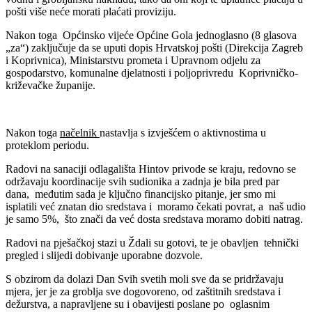
pošti više neće morati plaćati proviziju.
Nakon toga Općinsko vijeće Općine Gola jednoglasno (8 glasova
„za“) zaključuje da se uputi dopis Hrvatskoj pošti (Direkcija Zagreb
i Koprivnica), Ministarstvu prometa i Upravnom odjelu za
gospodarstvo, komunalne djelatnosti i poljoprivredu Koprivničko-
križevačke županije.
Nakon toga
načelnik
nastavlja s izvješćem o aktivnostima u
proteklom periodu.
Radovi na sanaciji odlagališta Hintov privode se kraju, redovno se
održavaju koordinacije svih sudionika a zadnja je bila pred par
dana, međutim sada je ključno financijsko pitanje, jer smo mi
isplatili već znatan dio sredstava i moramo čekati povrat, a naš udio
je samo 5%, što znači da već dosta sredstava moramo dobiti natrag.
Radovi na pješačkoj stazi u Ždali su gotovi, te je obavljen tehnički
pregled i slijedi dobivanje uporabne dozvole.
S obzirom da dolazi Dan Svih svetih moli sve da se pridržavaju
mjera, jer je za groblja sve dogovoreno, od zaštitnih sredstava i
dežurstva, a napravljene su i obavijesti poslane po oglasnim