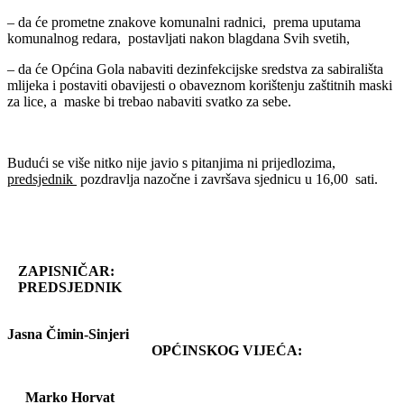
– da će prometne znakove komunalni radnici, prema uputama
komunalnog redara, postavljati nakon blagdana Svih svetih,
– da će Općina Gola nabaviti dezinfekcijske sredstva za sabirališta
mlijeka i postaviti obavijesti o obaveznom korištenju zaštitnih maski
za lice, a maske bi trebao nabaviti svatko za sebe.
Budući se više nitko nije javio s pitanjima ni prijedlozima,
predsjednik
pozdravlja nazočne i završava sjednicu u 16,00 sati.
ZAPISNIČAR:
PREDSJEDNIK
Jasna Čimin-Sinjeri
OPĆINSKOG VIJEĆA:
Marko Horvat