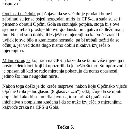
rasprava.
Općinski načelnik
pojašnjava da se već dulje građani bune i
zabrinuti su jer se osjeti neugodan miris iz CPS-a, a sada su se i
pismeno obratili Općini Gola sa stotinjak potpisa, stoga bi s ove
sjednice trebali proslijediti ovu građansku inicijativu nadležnima u
Inu. Nekad smo dobivali izvješća o mjerenjima kakvoće zraka i
uvijek je sve bilo u granicama normale, pa bi trebali tražiti da se
očituju, jer već dosta dugo nismo dobili nikakva izvješća o
mjerenjima.
Milan Foruglaš
koji radi na CPS-u kaže da se tamo vrše mjerenja i
postoje detektori koji bi upozorili da je nešto štetno. Sumporovodik
je opasan ali kad se rade mjerenja pokazuju da nema opasnosti,
jedino što ima neugodan miris.
Nakon toga došlo je do kraće rasprave nakon koje Općinsko vijeće
Općine Gola jednoglasno (8 glasova „za“) zaključuje da se uputi
dopis Ini kako bi se umirila javnost, te se priloži građanska
inicijativa s potpisima građana i da se traže izvješća o mjerenjima
kakvoće zraka na CPS-u Gola.
Točka 5.