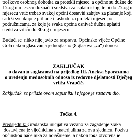
troškove osobnog dohotka za protekli mjesec, a općine su dužne do
15-og u mjesecu doznačiti sredstva za isplatu istog, te bi do 25-og u
mjesecu vrtić trebao svakoj općini dostaviti zahtjev za plaćanje koji
sadrži sveukupne prihode i rashode za protekli mjesec po
podružnicama, za koje je svaka općina osnivač dužna uplatiti
sredstva vrtiću do 30-og u mjesecu.
Budući se nitko nije javio za raspravu, Općinsko vijeće Općine
Gola nakon glasovanja jednoglasno (8 glasova „za“) donosi
ZAKLJUČAK
o davanju suglasnosti na prijedlog III. Aneksa Sporazuma
o uređenju međusobnih odnosa iz redovne djelatnosti Dječjeg
vrtića Vrapčić.
Zaključak se prilaže ovom zapisniku i njegov je sastavni dio.
Točka 4.
Predsjednik:
Građanska inicijativa vezano za zagađenje zraka
dostavljena je vijećnicima s materijalima za ovu sjednicu. Poziva
općinskog načelnika za pojašnjenje, a nakon toga otvorena je