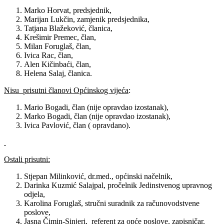
Marko Horvat, predsjednik,
Marijan Lukčin, zamjenik predsjednika,
Tatjana Blažeković, članica,
Krešimir Premec, član,
Milan Foruglaš, član,
Ivica Rac, član,
Alen Kičinbaći, član,
Helena Salaj, članica.
Nisu prisutni članovi Općinskog vijeća
:
Mario Bogadi, član (nije opravdao izostanak),
Marko Bogadi, član (nije opravdao izostanak),
Ivica Pavlović, član ( opravdano).
Ostali prisutni:
Stjepan Milinković, dr.med., općinski načelnik,
Darinka Kuzmić Salajpal, pročelnik Jedinstvenog upravnog
odjela,
Karolina Foruglaš, stručni suradnik za računovodstvene
poslove,
Jasna Čimin-Sinjeri, referent za opće poslove, zapisničar.