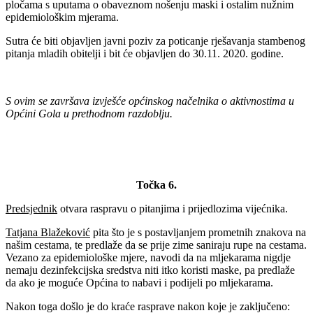
pločama s uputama o obaveznom nošenju maski i ostalim nužnim
epidemiološkim mjerama.
Sutra će biti objavljen javni poziv za poticanje rješavanja stambenog
pitanja mladih obitelji i bit će objavljen do 30.11. 2020. godine.
S ovim se završava izvješće općinskog načelnika o aktivnostima u
Općini Gola u prethodnom razdoblju.
Točka 6.
Predsjednik
otvara raspravu o pitanjima i prijedlozima vijećnika.
Tatjana Blažeković
pita što je s postavljanjem prometnih znakova na
našim cestama, te predlaže da se prije zime saniraju rupe na cestama.
Vezano za epidemiološke mjere, navodi da na mljekarama nigdje
nemaju dezinfekcijska sredstva niti itko koristi maske, pa predlaže
da ako je moguće Općina to nabavi i podijeli po mljekarama.
Nakon toga došlo je do kraće rasprave nakon koje je zaključeno: