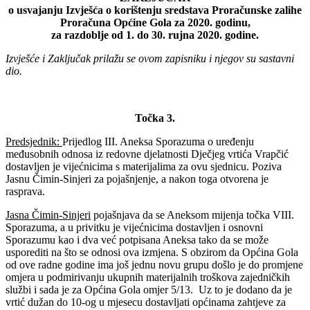
o usvajanju Izvješća o korištenju sredstava Proračunske zalihe
Proračuna Općine Gola za 2020. godinu,
za razdoblje od 1. do 30. rujna 2020. godine.
Izvješće i Zaključak prilažu se ovom zapisniku i njegov su sastavni
dio.
Točka 3.
Predsjednik:
Prijedlog III. Aneksa Sporazuma o uređenju
međusobnih odnosa iz redovne djelatnosti Dječjeg vrtića Vrapčić
dostavljen je vijećnicima s materijalima za ovu sjednicu. Poziva
Jasnu Čimin-Sinjeri za pojašnjenje, a nakon toga otvorena je
rasprava.
Jasna Čimin-Sinjeri
pojašnjava da se Aneksom mijenja točka VIII.
Sporazuma, a u privitku je vijećnicima dostavljen i osnovni
Sporazumu kao i dva već potpisana Aneksa tako da se može
usporediti na što se odnosi ova izmjena. S obzirom da Općina Gola
od ove radne godine ima još jednu novu grupu došlo je do promjene
omjera u podmirivanju ukupnih materijalnih troškova zajedničkih
službi i sada je za Općina Gola omjer 5/13. Uz to je dodano da je
vrtić dužan do 10-og u mjesecu dostavljati općinama zahtjeve za