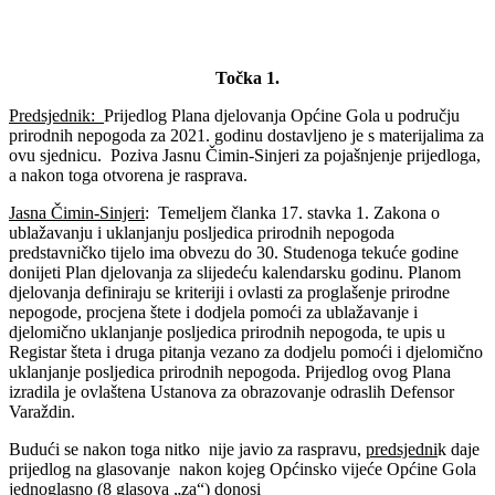
Točka 1.
Predsjednik:
Prijedlog Plana djelovanja Općine Gola u području
prirodnih nepogoda za 2021. godinu dostavljeno je s materijalima za
ovu sjednicu. Poziva Jasnu Čimin-Sinjeri za pojašnjenje prijedloga,
a nakon toga otvorena je rasprava.
Jasna Čimin-Sinjeri
: Temeljem članka 17. stavka 1. Zakona o
ublažavanju i uklanjanju posljedica prirodnih nepogoda
predstavničko tijelo ima obvezu do 30. Studenoga tekuće godine
donijeti Plan djelovanja za slijedeću kalendarsku godinu. Planom
djelovanja definiraju se kriteriji i ovlasti za proglašenje prirodne
nepogode, procjena štete i dodjela pomoći za ublažavanje i
djelomično uklanjanje posljedica prirodnih nepogoda, te upis u
Registar šteta i druga pitanja vezano za dodjelu pomoći i djelomično
uklanjanje posljedica prirodnih nepogoda. Prijedlog ovog Plana
izradila je ovlaštena Ustanova za obrazovanje odraslih Defensor
Varaždin.
Budući se nakon toga nitko nije javio za raspravu,
predsjedni
k daje
prijedlog na glasovanje nakon kojeg Općinsko vijeće Općine Gola
jednoglasno (8 glasova „za“) donosi