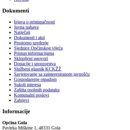
Dokumenti
Izjava o pristupačnosti
Javna nabava
Natječaji
Dokumenti i akti
Prostorno uređenje
Sjednice Općinskog vijeća
Pristup informacijama
Sklopljeni ugovori
Donacije i sponzorstva
Službeni glasnik KCKŽŽ
Savjetovanje sa zainteresiranom javnošću
Gospodarenje otpadom
Sukob interesa
Zaštita osobnih podataka
Komunalni poslovi
Zahtjevi
Informacije
Općina Gola
Pavleka Miškine 1, 48331 Gola