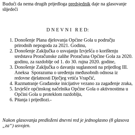
Budući da nema drugih prijedloga
predsjednik
daje na glasovanje
slijedeći
D N E V N I R E D:
Donošenje Plana djelovanja Općine Gola u području
prirodnih nepogoda za 2021. Godinu,
Donošenje Zaključka o usvajanju Izvješća o korištenju
sredstava Proračunske zalihe Proračuna Općine Gola za 2020.
godinu, za razdoblje od 1. do 30. rujna 2020. godine,
Donošenje Zaključka o davanju suglasnosti na prijedlog III.
Aneksa Sporazuma o uređenju međusobnih odnosa iz
redovne djelatnosti Dječjeg vrtića Vrapčić,
Razmatranje Građanske inicijative vezano za zagađenje zraka,
Izvješće općinskog načelnika Općine Gola o aktivnostima u
Općini Gola u proteklom razdoblju,
Pitanja i prijedlozi.-
Nakon glasovanja predloženi dnevni red je jednoglasno (8 glasova
„za“) usvojen.