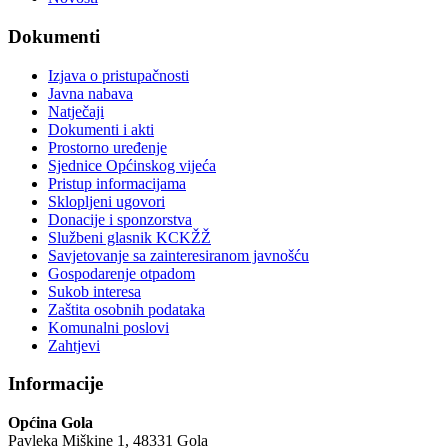
Dokumenti
Izjava o pristupačnosti
Javna nabava
Natječaji
Dokumenti i akti
Prostorno uređenje
Sjednice Općinskog vijeća
Pristup informacijama
Sklopljeni ugovori
Donacije i sponzorstva
Službeni glasnik KCKŽŽ
Savjetovanje sa zainteresiranom javnošću
Gospodarenje otpadom
Sukob interesa
Zaštita osobnih podataka
Komunalni poslovi
Zahtjevi
Informacije
Općina Gola
Pavleka Miškine 1, 48331 Gola