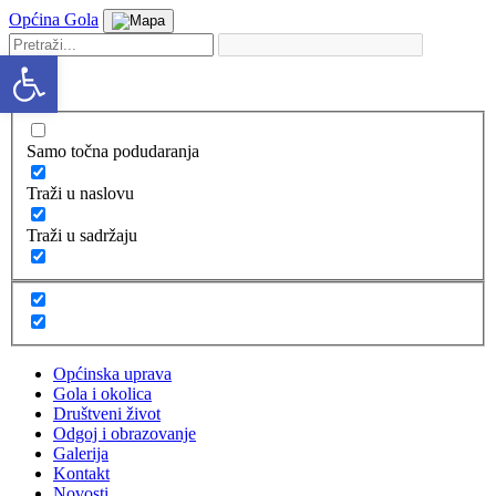
Općina Gola
Open toolbar
Samo točna podudaranja
Traži u naslovu
Traži u sadržaju
Općinska uprava
Gola i okolica
Društveni život
Odgoj i obrazovanje
Galerija
Kontakt
Novosti