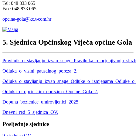
Tel: 048 833 065
Fax: 048 833 065
opcina-gola@kc.t-com.hr
5. Sjednica Općinskog Vijeća općine Gola
Pravilnik_o_stavljanju_izvan_snage_Pravilnika_o_ocjenjivanju_slu
Odluka_o_visini_pausalnog_poreza_2.
Odluka_o_stavljanju_izvan_snage_Odluke_o_izmjenama_Odluke_o_r
Odluka_o_opcinskim_porezima_Opcine_Gola_2.
Dopuna_bozicnice_umirovljenici_2025.
Dnevni_red_5_sjednica_OV.
Posljednje sjednice
9. sjednica OV