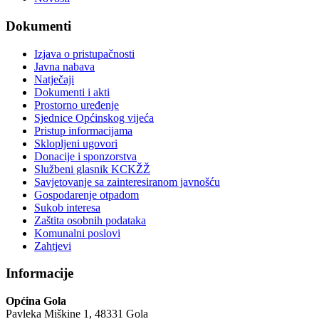
Dokumenti
Izjava o pristupačnosti
Javna nabava
Natječaji
Dokumenti i akti
Prostorno uređenje
Sjednice Općinskog vijeća
Pristup informacijama
Sklopljeni ugovori
Donacije i sponzorstva
Službeni glasnik KCKŽŽ
Savjetovanje sa zainteresiranom javnošću
Gospodarenje otpadom
Sukob interesa
Zaštita osobnih podataka
Komunalni poslovi
Zahtjevi
Informacije
Općina Gola
Pavleka Miškine 1, 48331 Gola