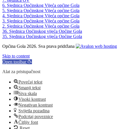
7. sjednica OV
6. Sjednica Općinskog Vijeća općine Gola
5. Sjednica Općinskog Vijeća općine Gola
4. Sjednica Općinskog Vijeća općine Gola
3. Sjednica Općinskog Vijeća općine Gola
2. Sjednica Općinskog Vijeća općine Gola
36. Sjednica Općinskog vijeća Općine Gola
35. Sjednica Općinskog vijeća Općine Gola
Općina Gola 2026. Sva prava pridržana
Skip to content
Open toolbar
Alat za pristupačnost
Povećaj tekst
Smanji tekst
Siva skala
Visoki kontrast
Negativan kontrast
Svijetla pozadina
Podcrtaj poveznice
Čitljiv font
Reset