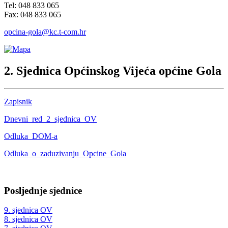
Tel: 048 833 065
Fax: 048 833 065
opcina-gola@kc.t-com.hr
2. Sjednica Općinskog Vijeća općine Gola
Zapisnik
Dnevni_red_2_sjednica_OV
Odluka_DOM-a
Odluka_o_zaduzivanju_Opcine_Gola
Posljednje sjednice
9. sjednica OV
8. sjednica OV