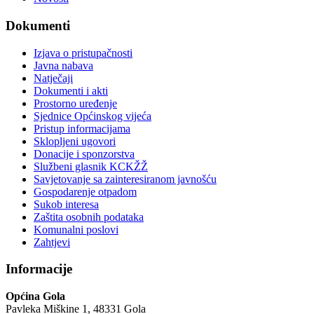
Dokumenti
Izjava o pristupačnosti
Javna nabava
Natječaji
Dokumenti i akti
Prostorno uređenje
Sjednice Općinskog vijeća
Pristup informacijama
Sklopljeni ugovori
Donacije i sponzorstva
Službeni glasnik KCKŽŽ
Savjetovanje sa zainteresiranom javnošću
Gospodarenje otpadom
Sukob interesa
Zaštita osobnih podataka
Komunalni poslovi
Zahtjevi
Informacije
Općina Gola
Pavleka Miškine 1, 48331 Gola