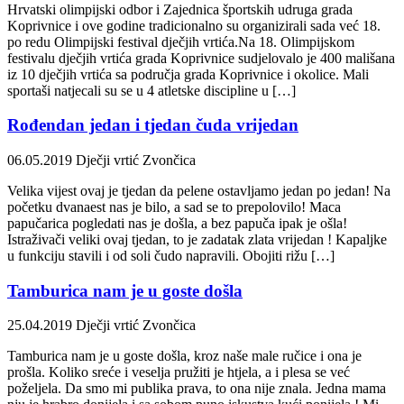
Hrvatski olimpijski odbor i Zajednica športskih udruga grada
Koprivnice i ove godine tradicionalno su organizirali sada već 18.
po redu Olimpijski festival dječjih vrtića.Na 18. Olimpijskom
festivalu dječjih vrtića grada Koprivnice sudjelovalo je 400 mališana
iz 10 dječjih vrtića sa područja grada Koprivnice i okolice. Mali
sportaši natjecali su se u 4 atletske discipline u […]
Rođendan jedan i tjedan čuda vrijedan
06.05.2019
Dječji vrtić Zvončica
Velika vijest ovaj je tjedan da pelene ostavljamo jedan po jedan! Na
početku dvanaest nas je bilo, a sad se to prepolovilo! Maca
papučarica pogledati nas je došla, a bez papuča ipak je ošla!
Istraživači veliki ovaj tjedan, to je zadatak zlata vrijedan ! Kapaljke
u funkciju stavili i od soli čudo napravili. Obojiti rižu […]
Tamburica nam je u goste došla
25.04.2019
Dječji vrtić Zvončica
Tamburica nam je u goste došla, kroz naše male ručice i ona je
prošla. Koliko sreće i veselja pružiti je htjela, a i plesa se već
poželjela. Da smo mi publika prava, to ona nije znala. Jedna mama