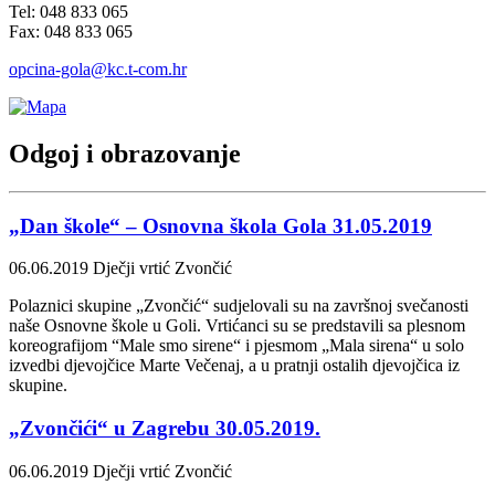
Tel: 048 833 065
Fax: 048 833 065
opcina-gola@kc.t-com.hr
Odgoj i obrazovanje
„Dan škole“ – Osnovna škola Gola 31.05.2019
06.06.2019
Dječji vrtić Zvončić
Polaznici skupine „Zvončić“ sudjelovali su na završnoj svečanosti
naše Osnovne škole u Goli. Vrtićanci su se predstavili sa plesnom
koreografijom “Male smo sirene“ i pjesmom „Mala sirena“ u solo
izvedbi djevojčice Marte Večenaj, a u pratnji ostalih djevojčica iz
skupine.
„Zvončići“ u Zagrebu 30.05.2019.
06.06.2019
Dječji vrtić Zvončić