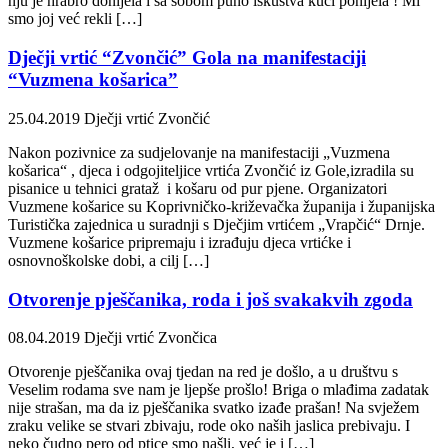
nju je hrabro donijela i sa sobom puno iskustva kući ponijela ! Mi
smo joj već rekli […]
Dječji vrtić “Zvončić” Gola na manifestaciji
“Vuzmena košarica”
25.04.2019
Dječji vrtić Zvončić
Nakon pozivnice za sudjelovanje na manifestaciji „Vuzmena
košarica“ , djeca i odgojiteljice vrtića Zvončić iz Gole,izradila su
pisanice u tehnici grataž i košaru od pur pjene. Organizatori
Vuzmene košarice su Koprivničko-križevačka županija i županijska
Turistička zajednica u suradnji s Dječjim vrtićem „Vrapčić“ Drnje.
Vuzmene košarice pripremaju i izrađuju djeca vrtićke i
osnovnoškolske dobi, a cilj […]
Otvorenje pješčanika, roda i još svakakvih zgoda
08.04.2019
Dječji vrtić Zvončica
Otvorenje pješčanika ovaj tjedan na red je došlo, a u društvu s
Veselim rodama sve nam je ljepše prošlo! Briga o mlađima zadatak
nije strašan, ma da iz pješčanika svatko izađe prašan! Na svježem
zraku velike se stvari zbivaju, rode oko naših jaslica prebivaju. I
neko čudno pero od ptice smo našli, već je i […]