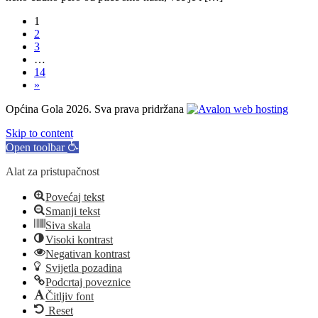
1
2
3
…
14
»
Općina Gola 2026. Sva prava pridržana
Skip to content
Open toolbar
Alat za pristupačnost
Povećaj tekst
Smanji tekst
Siva skala
Visoki kontrast
Negativan kontrast
Svijetla pozadina
Podcrtaj poveznice
Čitljiv font
Reset