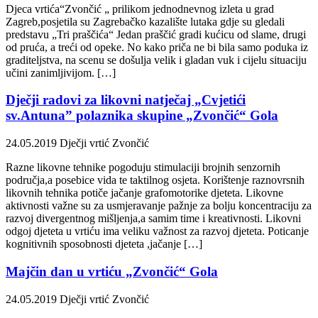
Djeca vrtića“Zvončić „ prilikom jednodnevnog izleta u grad
Zagreb,posjetila su Zagrebačko kazalište lutaka gdje su gledali
predstavu „Tri praščića“ Jedan praščić gradi kućicu od slame, drugi
od pruća, a treći od opeke. No kako priča ne bi bila samo poduka iz
graditeljstva, na scenu se došulja velik i gladan vuk i cijelu situaciju
učini zanimljivijom. […]
Dječji radovi za likovni natječaj „Cvjetići
sv.Antuna” polaznika skupine „Zvončić“ Gola
24.05.2019
Dječji vrtić Zvončić
Razne likovne tehnike pogoduju stimulaciji brojnih senzornih
područja,a posebice vida te taktilnog osjeta. Korištenje raznovrsnih
likovnih tehnika potiče jačanje grafomotorike djeteta. Likovne
aktivnosti važne su za usmjeravanje pažnje za bolju koncentraciju za
razvoj divergentnog mišljenja,a samim time i kreativnosti. Likovni
odgoj djeteta u vrtiću ima veliku važnost za razvoj djeteta. Poticanje
kognitivnih sposobnosti djeteta ,jačanje […]
Majčin dan u vrtiću „Zvončić“ Gola
24.05.2019
Dječji vrtić Zvončić