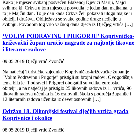
Kako je mjesec svibanj posvećen Blaženoj Djevici Mariji, Majci
svih majki, Crkva u tom mjesecu posvetila je jedan dan majkama, a
to je Majčin dan. To je dan kada Crkva želi pokazati ulogu majke u
obitelji i društvu. Obilježava se svake godine druge nedjelje u
svibnju. Povodom tog vrlo važnog dana djeca iz Dječjeg vrtića […]
‘VOLIM PODRAVINU I PRIGORJE’ Koprivničko-
križevački župan uručio nagrade za najbolje likovne
i literarne radove
09.05.2019
Dječji vrtić Zvončić
Na natječaj Turističke zajednice Koprivničko-križevačke županije
“Volim Podravinu i Prigorje” pristigli su brojni radovi. Ovogodišnja
tema bila je “Podravci i Prigorci obogatili su veliku europsku
obitelj”, a na natječaj je pristiglo 25 likovnih radova iz 11 vrtića, 96
likovnih radova učenika iz 16 osnovnih škola s područja županije i
12 literarnih radova učenika iz devet osnovnih […]
Održan 18. Olimpijski festival dječjih vrtića grada
Koprivnice i okolice
08.05.2019
Dječji vrtić Zvončić