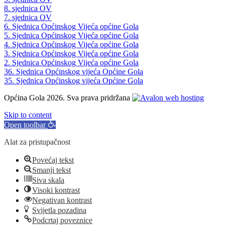
8. sjednica OV
7. sjednica OV
6. Sjednica Općinskog Vijeća općine Gola
5. Sjednica Općinskog Vijeća općine Gola
4. Sjednica Općinskog Vijeća općine Gola
3. Sjednica Općinskog Vijeća općine Gola
2. Sjednica Općinskog Vijeća općine Gola
36. Sjednica Općinskog vijeća Općine Gola
35. Sjednica Općinskog vijeća Općine Gola
Općina Gola 2026. Sva prava pridržana
Skip to content
Open toolbar
Alat za pristupačnost
Povećaj tekst
Smanji tekst
Siva skala
Visoki kontrast
Negativan kontrast
Svijetla pozadina
Podcrtaj poveznice