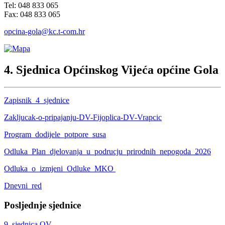
Tel: 048 833 065
Fax: 048 833 065
opcina-gola@kc.t-com.hr
4. Sjednica Općinskog Vijeća općine Gola
Zapisnik_4_sjednice
Zakljucak-o-pripajanju-DV-Fijoplica-DV-Vrapcic
Program_dodijele_potpore_susa
Odluka_Plan_djelovanja_u_podrucju_prirodnih_nepogoda_2026
Odluka_o_izmjeni_Odluke_MKO
Dnevni_red
Posljednje sjednice
9. sjednica OV