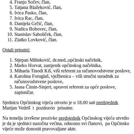
Franjo Sočev, član,
Tatjana Blažeković, član,
Ivica Pasko, član,
Ivica Rac, član,
Danijela Grčić, član,
Nadica Bobovec, član,
Stanislav Saboliček, član,
Zlatko Lovković, član.
Ostali prisutni:
Stjepan Milinković, dr.med.,općinski načelnik,
Marko Horvat, zamjenik općinskog načelnika,
Mihaela Tinodi Kiš, viši referent za računovodstvene poslove,
Karolina Foruglaš, vježbenica – viši stručni suradnik za
računovodstvene poslove,
Jasna Čimin-Sinjeri, upravni referent za opće poslove,
zapisničar.
Sjednicu Općinskog vijeća otvorio je u 18,00 sati
predsjednik
Marijan Vedriš i pozdravio prisutne.
Na temelju izvršene prozivke
predsjednik
Općinskog vijeća utvrdio
je da je sjednici nazočna većina, odnosno svi članovi, pa Općinsko
vijeće može donositi pravovaljane akte.