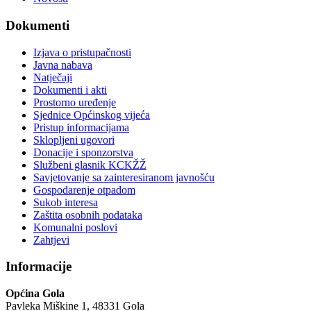
Dokumenti
Izjava o pristupačnosti
Javna nabava
Natječaji
Dokumenti i akti
Prostorno uređenje
Sjednice Općinskog vijeća
Pristup informacijama
Sklopljeni ugovori
Donacije i sponzorstva
Službeni glasnik KCKŽŽ
Savjetovanje sa zainteresiranom javnošću
Gospodarenje otpadom
Sukob interesa
Zaštita osobnih podataka
Komunalni poslovi
Zahtjevi
Informacije
Općina Gola
Pavleka Miškine 1, 48331 Gola