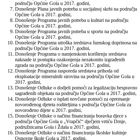
području Općine Gola u 2017. godini,
Donošenje Plana javnih potreba u socijalnoj skrbi na području
Općine Gola u 2017. godini,
Donošenje Programa javnih potreba u kulturi na području
Općine Gola u 2017. godini,
Donošenje Programa javnih potreba u sportu na području
Općine Gola u 2017. godini,
Donošenje Programa utroška sredstava šumskog doprinosa na
području Općine Gola u 2017. godini,
Donošenje Programa o namjenskom korištenju sredstava
naknade iz postupka ozakonjenja nezakonito izgrađenih
zgrada na području Općine Gola u 2017. godini,
Donošenje Programa rasporeda sredstava prihoda od
eksploatacije mineralnih sirovina na području Općine Gola u
2017. godini,
Donošenje Odluke o dodjeli pomoći za legalizaciju bespravno
sagrađenih objekata na području Općine Gola u 2017. godini,
Donošenje Odluke o isplati novčane pomoći za opremanje
novorođenog djeteta roditeljima s područja Općine Gola za
novorođeno dijete u 2017. godini,
Donošenje Odluke o načinu financiranja boravka djece s
područja Općine Gola u „Vrapčić“ dječjem vrtiću Drnje,
podružnicama Gola i Ždala u 2017. godini,
Donošenje Odluke o načinu financiranja školske kuhinje
Osnovne škole Gola u 2017. godini,