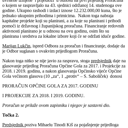
uvrštene izmjene i prijedlozi u odnosu na prvi prijedlog Proračuna
o kojem se raspravljalo na 43. sjednici održanoj 14. studenoga ove
godine. Ukupno rashodi i izdaci iznose 12.232.000,00 kuna, što je
jednako ukupnim prihodima i primicima. Nakon toga nabraja
kapitalne projekte koji su planirani, a za koje su planirani i prihodi
pomoći iz državnog i županijskog proračuna. Financiranje redovnih
aktivnosti planirano je u odnosu na ovu godinu, osim što su
planirana i sredstva za lokalne izbore koji će se održati iduće godine.
Marijan Lukčin
, ispred Odbora za proračun i financiranje, dodaje da
je Odbor suglasan s ovakvim prijedlogom Proračuna.
Nakon toga nitko se nije javio za raspravu, stoga
predsjednik
daje na
glasovanje prijedlog Proračuna Općine Gola za 2017. i Projekcije za
2018. i 2019. godinu, a nakon glasovanja Općinsko vijeće Općine
Gola većinom glasova (10 „za“, 1 „protiv“ – S. Saboliček) donosi
PRORAČUN OPĆINE GOLA ZA 2017. GODINU
I PROJEKCIJE ZA 2018. I 2019. GODINU.
Proračun se prilaže ovom zapisniku i njegov je sastavni dio.
Točka 2.
Predsjednik
poziva Mihaelu Tinodi Kiš za pojašnjenje prijedloga