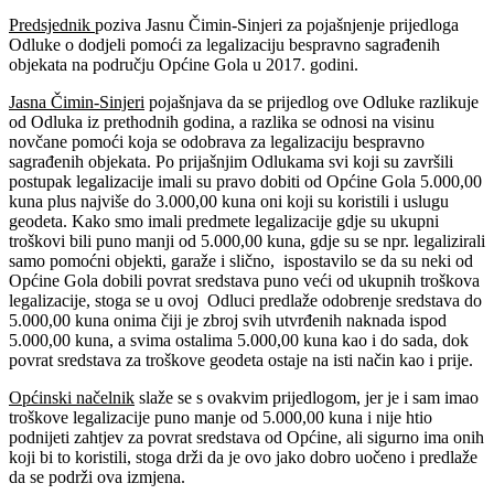
Predsjednik
poziva Jasnu Čimin-Sinjeri za pojašnjenje prijedloga
Odluke o dodjeli pomoći za legalizaciju bespravno sagrađenih
objekata na području Općine Gola u 2017. godini.
Jasna Čimin-Sinjeri
pojašnjava da se prijedlog ove Odluke razlikuje
od Odluka iz prethodnih godina, a razlika se odnosi na visinu
novčane pomoći koja se odobrava za legalizaciju bespravno
sagrađenih objekata. Po prijašnjim Odlukama svi koji su završili
postupak legalizacije imali su pravo dobiti od Općine Gola 5.000,00
kuna plus najviše do 3.000,00 kuna oni koji su koristili i uslugu
geodeta. Kako smo imali predmete legalizacije gdje su ukupni
troškovi bili puno manji od 5.000,00 kuna, gdje su se npr. legalizirali
samo pomoćni objekti, garaže i slično, ispostavilo se da su neki od
Općine Gola dobili povrat sredstava puno veći od ukupnih troškova
legalizacije, stoga se u ovoj Odluci predlaže odobrenje sredstava do
5.000,00 kuna onima čiji je zbroj svih utvrđenih naknada ispod
5.000,00 kuna, a svima ostalima 5.000,00 kuna kao i do sada, dok
povrat sredstava za troškove geodeta ostaje na isti način kao i prije.
Općinski načelnik
slaže se s ovakvim prijedlogom, jer je i sam imao
troškove legalizacije puno manje od 5.000,00 kuna i nije htio
podnijeti zahtjev za povrat sredstava od Općine, ali sigurno ima onih
koji bi to koristili, stoga drži da je ovo jako dobro uočeno i predlaže
da se podrži ova izmjena.