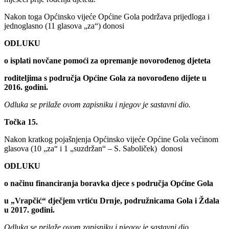
Nakon toga Općinsko vijeće Općine Gola podržava prijedloga i
jednoglasno (11 glasova „za“) donosi
ODLUKU
o isplati novčane pomoći za opremanje novorođenog djeteta
roditeljima s područja Općine Gola za novorođeno dijete u
2016. godini.
Odluka se prilaže ovom zapisniku i njegov je sastavni dio.
Točka 15.
Nakon kratkog pojašnjenja Općinsko vijeće Općine Gola većinom
glasova (10 „za“ i 1 „suzdržan“ – S. Saboliček) donosi
ODLUKU
o načinu financiranja boravka djece s područja Općine Gola
u „Vrapčić“ dječjem vrtiću Drnje, podružnicama Gola i Ždala
u 2017. godini.
Odluka se prilaže ovom zapisniku i njegov je sastavni dio.