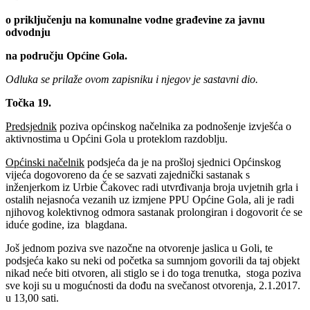
o priključenju na komunalne vodne građevine za javnu
odvodnju
na području Općine Gola.
Odluka se prilaže ovom zapisniku i njegov je sastavni dio.
Točka 19.
Predsjednik
poziva općinskog načelnika za podnošenje izvješća o
aktivnostima u Općini Gola u proteklom razdoblju.
Općinski načelnik
podsjeća da je na prošloj sjednici Općinskog
vijeća dogovoreno da će se sazvati zajednički sastanak s
inženjerkom iz Urbie Čakovec radi utvrđivanja broja uvjetnih grla i
ostalih nejasnoća vezanih uz izmjene PPU Općine Gola, ali je radi
njihovog kolektivnog odmora sastanak prolongiran i dogovorit će se
iduće godine, iza blagdana.
Još jednom poziva sve nazočne na otvorenje jaslica u Goli, te
podsjeća kako su neki od početka sa sumnjom govorili da taj objekt
nikad neće biti otvoren, ali stiglo se i do toga trenutka, stoga poziva
sve koji su u mogućnosti da dođu na svečanost otvorenja, 2.1.2017.
u 13,00 sati.