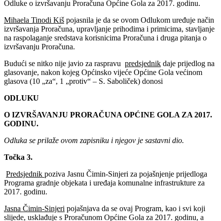
Odluke o izvršavanju Proračuna Općine Gola za 2017. godinu.
Mihaela Tinodi Kiš
pojasnila je da se ovom Odlukom uređuje način
izvršavanja Proračuna, upravljanje prihodima i primicima, stavljanje
na raspolaganje sredstava korisnicima Proračuna i druga pitanja o
izvršavanju Proračuna.
Budući se nitko nije javio za raspravu
predsjednik
daje prijedlog na
glasovanje, nakon kojeg Općinsko vijeće Općine Gola većinom
glasova (10 „za“, 1 „protiv“ – S. Saboliček) donosi
ODLUKU
O IZVRŠAVANJU PRORAČUNA OPĆINE GOLA ZA 2017.
GODINU.
Odluka se prilaže ovom zapisniku i njegov je sastavni dio.
Točka 3.
Predsjednik
poziva Jasnu Čimin-Sinjeri za pojašnjenje prijedloga
Programa gradnje objekata i uređaja komunalne infrastrukture za
2017. godinu.
Jasna Čimin-Sinjeri
pojašnjava da se ovaj Program, kao i svi koji
slijede, usklađuje s Proračunom Općine Gola za 2017. godinu, a