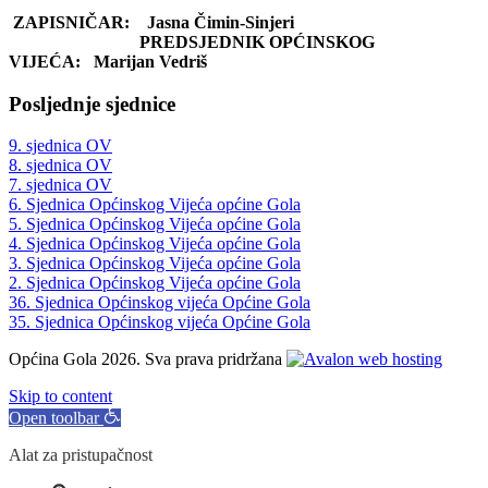
ZAPISNIČAR: Jasna Čimin-Sinjeri
PREDSJEDNIK
OPĆINSKOG
VIJEĆA:
Marijan Vedriš
Posljednje sjednice
9. sjednica OV
8. sjednica OV
7. sjednica OV
6. Sjednica Općinskog Vijeća općine Gola
5. Sjednica Općinskog Vijeća općine Gola
4. Sjednica Općinskog Vijeća općine Gola
3. Sjednica Općinskog Vijeća općine Gola
2. Sjednica Općinskog Vijeća općine Gola
36. Sjednica Općinskog vijeća Općine Gola
35. Sjednica Općinskog vijeća Općine Gola
Općina Gola 2026. Sva prava pridržana
Skip to content
Open toolbar
Alat za pristupačnost