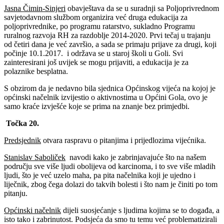
Jasna Čimin-Sinjeri
obavještava da se u suradnji sa Poljoprivrednom
savjetodavnom službom organizira već druga edukacija za
poljoprivrednike, po programu ratarstvo, sukladno Programu
ruralnog razvoja RH za razdoblje 2014-2020. Prvi tečaj u trajanju
od četiri dana je već završio, a sada se primaju prijave za drugi, koji
počinje 10.1.2017. i održava se u staroj školi u Goli. Svi
zainteresirani još uvijek se mogu prijaviti, a edukacija je za
polaznike besplatna.
S obzirom da je nedavno bila sjednica Općinskog vijeća na kojoj je
općinski načelnik izvijestio o aktivnostima u Općini Gola, ovo je
samo kraće izvješće koje se prima na znanje bez primjedbi.
Točka 20.
Predsjednik
otvara raspravu o pitanjima i prijedlozima vijećnika.
Stanislav Saboliček
navodi kako je zabrinjavajuće što na našem
području sve više ljudi obolijeva od karcinoma, i to sve više mladih
ljudi, što je već uzelo maha, pa pita načelnika koji je ujedno i
liječnik, zbog čega dolazi do takvih bolesti i što nam je činiti po tom
pitanju.
Općinski načelnik
dijeli suosjećanje s ljudima kojima se to događa, a
isto tako i zabrinutost. Podsjeća da smo tu temu već problematizirali