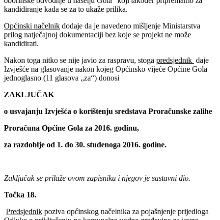
oborinske odvodnje u naselju Gola“ koji također pripremamo za
kandidiranje kada se za to ukaže prilika.
Općinski načelnik
dodaje da je navedeno mišljenje Ministarstva
prilog natječajnoj dokumentaciji bez koje se projekt ne može
kandidirati.
Nakon toga nitko se nije javio za raspravu, stoga
predsjednik
daje
Izvješće na glasovanje nakon kojeg Općinsko vijeće Općine Gola
jednoglasno (11 glasova „za“) donosi
ZAKLJUČAK
o usvajanju Izvješća o korištenju sredstava Proračunske zalihe
Proračuna Općine Gola za 2016. godinu,
za razdoblje od 1. do 30. studenoga 2016. godine.
Zaključak se prilaže ovom zapisniku i njegov je sastavni dio.
Točka 18.
Predsjednik
poziva općinskog načelnika za pojašnjenje prijedloga