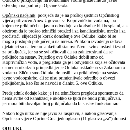
Odluke o priključenju na komunalne vodne građevine za javne
odvodnju na području Općine Gola.
Općinski načelnik
podsjeća da je na prošloj sjednici Općinskog
vijeća prihvaćen Anex Ugovora sa Koprivničkim vodama, po
kojem će priključci na javnu odvodnju za korisnike biti besplatni, a s
obzirom da je prošao tehnički pregled i za kanalizacijsku mrežu i za
pročistač, slijedeći je korak donošenje ove Odluke kako bi se
moglo pristupiti priključenju na mrežu. Prilikom izvođenja radova
djelatnici su na terenu anketirali stanovništvo i svima ostavili izvod
za priključak, jer su se svi očitovali da su zainteresirani da se
priključe na sustav. Prijedlog ove Odluke dobili smo od
Koprivničkih voda, a pregledala ga je i odvjetnica koja se očitovala
da nema nikakvih primjedbi jer je Odluka usklađena sa Zakonom o
vodama. Sličnu smo Odluku donosili i za priključenje na sustav
javne vodoopskrbe, ali se nisu primjenjivale odredbe o obvezi
priključenja, kao što se navodi u članku 5. ove Odluke.
Predsjednik
dodaje kako je i na tehničkom pregledu spomenuto da
nema svrhe od kanalizacije ukoliko se ljudi ne budu priključivali,
jer mora biti dovoljan broj priključaka da bi sustav funkcionirao.
Nakon toga nitko se nije javio za raspravu, a nakon glasovanja
Općinsko vijeće Općine Gola jednoglasno (11 glasova „za“) donosi
ODLUKU