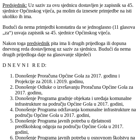
Predsjednik:
Uz saziv za ovu sjednicu dostavljen je zapisnik sa 45.
sjednice Općinskog vijeća, pa molim da iznesete primjedbe na isti
ukoliko ih ima.
Budući da nema primjedbi konstatira da se jednoglasno (11 glasova
„za“) usvaja zapisnik sa 45. sjednice Općinskog vijeća.
Nakon toga
predsjednik
pita ima li drugih prijedloga ili dopuna
dnevnog reda dostavljenog uz saziv za sjednicu. Budući da nema
drugih prijedloga daje na glasovanje slijedeći
D N E V N I R E D:
Donošenje Proračuna Općine Gola za 2017. godinu i
Projekcije za 2018. i 2019. godinu,
Donošenje Odluke o izvršavanju Proračuna Općine Gola za
2017. godinu,
Donošenje Programa gradnje objekata i uređaja komunalne
infrastrukture na području Općine Gola u 2017. godini,
Donošenje Programa održavanja komunalne infrastrukture na
području Općine Gola u 2017. godini,
Donošenje Programa javnih potreba u djelatnosti
predškolskog odgoja na području Općine Gola u 2017.
godini,
Donošenje Programa javnih potreba u osnovnom školstvu na