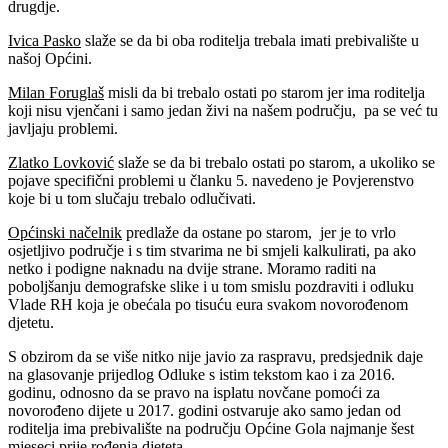
drugdje.
Ivica Pasko
slaže se da bi oba roditelja trebala imati prebivalište u
našoj Općini.
Milan Foruglaš
misli da bi trebalo ostati po starom jer ima roditelja
koji nisu vjenčani i samo jedan živi na našem području, pa se već tu
javljaju problemi.
Zlatko Lovković
slaže se da bi trebalo ostati po starom, a ukoliko se
pojave specifični problemi u članku 5. navedeno je Povjerenstvo
koje bi u tom slučaju trebalo odlučivati.
Općinski načelnik
predlaže da ostane po starom, jer je to vrlo
osjetljivo područje i s tim stvarima ne bi smjeli kalkulirati, pa ako
netko i podigne naknadu na dvije strane. Moramo raditi na
poboljšanju demografske slike i u tom smislu pozdraviti i odluku
Vlade RH koja je obećala po tisuću eura svakom novorođenom
djetetu.
S obzirom da se više nitko nije javio za raspravu, predsjednik daje
na glasovanje prijedlog Odluke s istim tekstom kao i za 2016.
godinu, odnosno da se pravo na isplatu novčane pomoći za
novorođeno dijete u 2017. godini ostvaruje ako samo jedan od
roditelja ima prebivalište na području Općine Gola najmanje šest
mjeseci prije rođenja djeteta.