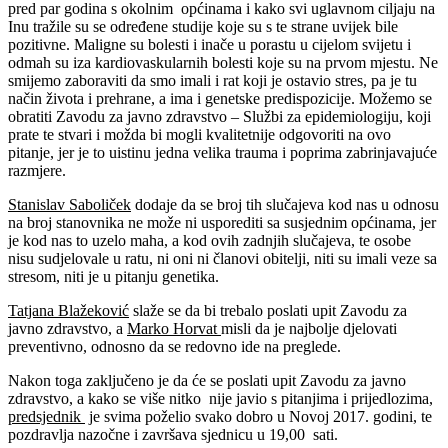
pred par godina s okolnim općinama i kako svi uglavnom ciljaju na
Inu tražile su se određene studije koje su s te strane uvijek bile
pozitivne. Maligne su bolesti i inače u porastu u cijelom svijetu i
odmah su iza kardiovaskularnih bolesti koje su na prvom mjestu. Ne
smijemo zaboraviti da smo imali i rat koji je ostavio stres, pa je tu
način života i prehrane, a ima i genetske predispozicije. Možemo se
obratiti Zavodu za javno zdravstvo – Službi za epidemiologiju, koji
prate te stvari i možda bi mogli kvalitetnije odgovoriti na ovo
pitanje, jer je to uistinu jedna velika trauma i poprima zabrinjavajuće
razmjere.
Stanislav Saboliček
dodaje da se broj tih slučajeva kod nas u odnosu
na broj stanovnika ne može ni usporediti sa susjednim općinama, jer
je kod nas to uzelo maha, a kod ovih zadnjih slučajeva, te osobe
nisu sudjelovale u ratu, ni oni ni članovi obitelji, niti su imali veze sa
stresom, niti je u pitanju genetika.
Tatjana Blažeković
slaže se da bi trebalo poslati upit Zavodu za
javno zdravstvo, a
Marko Horvat
misli da je najbolje djelovati
preventivno, odnosno da se redovno ide na preglede.
Nakon toga zaključeno je da će se poslati upit Zavodu za javno
zdravstvo, a kako se više nitko nije javio s pitanjima i prijedlozima,
predsjednik
je svima poželio svako dobro u Novoj 2017. godini, te
pozdravlja nazočne i završava sjednicu u 19,00 sati.