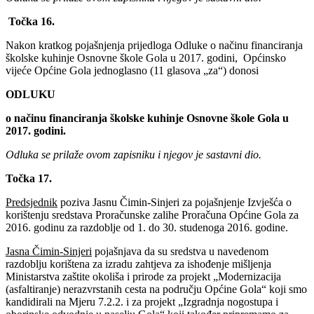
Točka 16.
Nakon kratkog pojašnjenja prijedloga Odluke o načinu financiranja
školske kuhinje Osnovne škole Gola u 2017. godini, Općinsko
vijeće Općine Gola jednoglasno (11 glasova „za“) donosi
ODLUKU
o načinu financiranja školske kuhinje Osnovne škole Gola u
2017. godini.
Odluka se prilaže ovom zapisniku i njegov je sastavni dio.
Točka 17.
Predsjednik
poziva Jasnu Čimin-Sinjeri za pojašnjenje Izvješća o
korištenju sredstava Proračunske zalihe Proračuna Općine Gola za
2016. godinu za razdoblje od 1. do 30. studenoga 2016. godine.
Jasna Čimin-Sinjeri
pojašnjava da su sredstva u navedenom
razdoblju korištena za izradu zahtjeva za ishođenje mišljenja
Ministarstva zaštite okoliša i prirode za projekt „Modernizacija
(asfaltiranje) nerazvrstanih cesta na području Općine Gola“ koji smo
kandidirali na Mjeru 7.2.2. i za projekt „Izgradnja nogostupa i