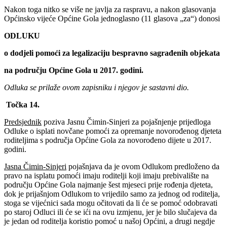
Nakon toga nitko se više ne javlja za raspravu, a nakon glasovanja
Općinsko vijeće Općine Gola jednoglasno (11 glasova „za“) donosi
ODLUKU
o dodjeli pomoći za legalizaciju bespravno sagrađenih objekata
na području Općine Gola u 2017. godini.
Odluka se prilaže ovom zapisniku i njegov je sastavni dio.
Točka 14.
Predsjednik
poziva Jasnu Čimin-Sinjeri za pojašnjenje prijedloga
Odluke o isplati novčane pomoći za opremanje novorođenog djeteta
roditeljima s područja Općine Gola za novorođeno dijete u 2017.
godini.
Jasna Čimin-Sinjeri
pojašnjava da je ovom Odlukom predloženo da
pravo na isplatu pomoći imaju roditelji koji imaju prebivalište na
području Općine Gola najmanje šest mjeseci prije rođenja djeteta,
dok je prijašnjom Odlukom to vrijedilo samo za jednog od roditelja,
stoga se vijećnici sada mogu očitovati da li će se pomoć odobravati
po staroj Odluci ili će se ići na ovu izmjenu, jer je bilo slučajeva da
je jedan od roditelja koristio pomoć u našoj Općini, a drugi negdje