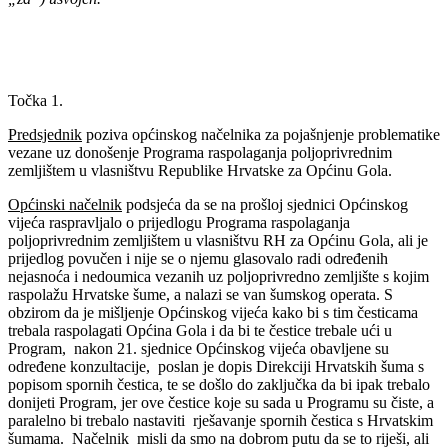
Točka 1.
Predsjednik
poziva općinskog načelnika za pojašnjenje problematike
vezane uz donošenje Programa raspolaganja poljoprivrednim
zemljištem u vlasništvu Republike Hrvatske za Općinu Gola.
Općinski načelnik
podsjeća da se na prošloj sjednici Općinskog
vijeća raspravljalo o prijedlogu Programa raspolaganja
poljoprivrednim zemljištem u vlasništvu RH za Općinu Gola, ali je
prijedlog povučen i nije se o njemu glasovalo radi određenih
nejasnoća i nedoumica vezanih uz poljoprivredno zemljište s kojim
raspolažu Hrvatske šume, a nalazi se van šumskog operata. S
obzirom da je mišljenje Općinskog vijeća kako bi s tim česticama
trebala raspolagati Općina Gola i da bi te čestice trebale ući u
Program, nakon 21. sjednice Općinskog vijeća obavljene su
određene konzultacije, poslan je dopis Direkciji Hrvatskih šuma s
popisom spornih čestica, te se došlo do zaključka da bi ipak trebalo
donijeti Program, jer ove čestice koje su sada u Programu su čiste, a
paralelno bi trebalo nastaviti rješavanje spornih čestica s Hrvatskim
šumama. Načelnik misli da smo na dobrom putu da se to riješi, ali