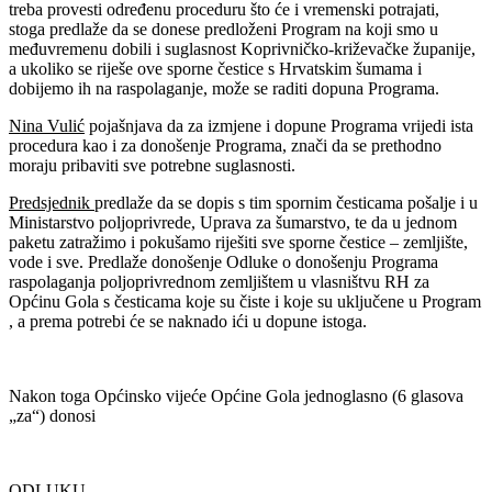
treba provesti određenu proceduru što će i vremenski potrajati,
stoga predlaže da se donese predloženi Program na koji smo u
međuvremenu dobili i suglasnost Koprivničko-križevačke županije,
a ukoliko se riješe ove sporne čestice s Hrvatskim šumama i
dobijemo ih na raspolaganje, može se raditi dopuna Programa.
Nina Vulić
pojašnjava da za izmjene i dopune Programa vrijedi ista
procedura kao i za donošenje Programa, znači da se prethodno
moraju pribaviti sve potrebne suglasnosti.
Predsjednik
predlaže da se dopis s tim spornim česticama pošalje i u
Ministarstvo poljoprivrede, Uprava za šumarstvo, te da u jednom
paketu zatražimo i pokušamo riješiti sve sporne čestice – zemljište,
vode i sve. Predlaže donošenje Odluke o donošenju Programa
raspolaganja poljoprivrednom zemljištem u vlasništvu RH za
Općinu Gola s česticama koje su čiste i koje su uključene u Program
, a prema potrebi će se naknado ići u dopune istoga.
Nakon toga Općinsko vijeće Općine Gola jednoglasno (6 glasova
„za“) donosi
ODLUKU