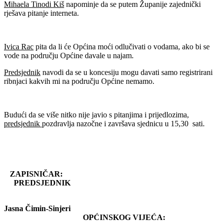
Mihaela Tinodi Kiš
napominje da se putem Županije zajednički
rješava pitanje interneta.
Ivica Rac
pita da li će Općina moći odlučivati o vodama, ako bi se
vode na području Općine davale u najam.
Predsjednik
navodi da se u koncesiju mogu davati samo registrirani
ribnjaci kakvih mi na području Općine nemamo.
Budući da se više nitko nije javio s pitanjima i prijedlozima,
predsjednik
pozdravlja nazočne i završava sjednicu u 15,30 sati.
ZAPISNIČAR:
PREDSJEDNIK
Jasna Čimin-Sinjeri
OPĆINSKOG VIJEĆA: