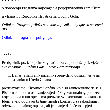
o donošenju Programa raspolaganja poljoprivrednim zemljištem
u vlasništvu Republike Hrvatske za Općinu Gola.
Odluka i Program prilažu se ovom zapisniku i njegov su sastavni
dio.
Odluka – Program raspolaganja.
Točka 2.
Predsjednik
poziva općinskog načelnika za podnošenje izvješća o
aktivnostima u Općini Gola u proteklom razdoblju.
Danas je zamjenik načelnika opravdano odsutan jer je na
sastanku u Uredu župana s
predstavnicima Piškornice i općina koje su zainteresirane da se s
Piškornicom ide u osnivanje zajedničkog komunalnog poduzeća
koje bi onda u tim općinama preuzelo sve komunalne djelatnosti.
Ideja je vrlo dobra jer bi time riješili i koncesiju za sakupljanje i
odvoz komunalnog otpada , ali je pitanje da li će to uspjeti.