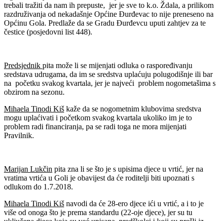
trebali tražiti da nam ih prepuste, jer je sve to k.o. Ždala, a prilikom
razdruživanja od nekadašnje Općine Đurđevac to nije preneseno na
Općinu Gola. Predlaže da se Gradu Đurđevcu uputi zahtjev za te
čestice (posjedovni list 448).
Predsjednik
pita može li se mijenjati odluka o raspoređivanju
sredstava udrugama, da im se sredstva uplaćuju polugodišnje ili bar
na početku svakog kvartala, jer je najveći problem nogometašima s
obzirom na sezonu.
Mihaela Tinodi Kiš
kaže da se nogometnim klubovima sredstva
mogu uplaćivati i početkom svakog kvartala ukoliko im je to
problem radi financiranja, pa se radi toga ne mora mijenjati
Pravilnik.
Marijan Lukčin
pita zna li se što je s upisima djece u vrtić, jer na
vratima vrtića u Goli je obavijest da će roditelji biti upoznati s
odlukom do 1.7.2018.
Mihaela Tinodi Kiš
navodi da će 28-ero djece ići u vrtić, a i to je
više od onoga što je prema standardu (22-oje djece), jer su tu