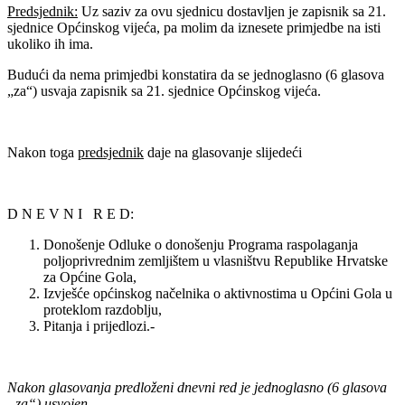
Predsjednik:
Uz saziv za ovu sjednicu dostavljen je zapisnik sa 21.
sjednice Općinskog vijeća, pa molim da iznesete primjedbe na isti
ukoliko ih ima.
Budući da nema primjedbi konstatira da se jednoglasno (6 glasova
„za“) usvaja zapisnik sa 21. sjednice Općinskog vijeća.
Nakon toga
predsjednik
daje na glasovanje slijedeći
D N E V N I R E D:
Donošenje Odluke o donošenju Programa raspolaganja
poljoprivrednim zemljištem u vlasništvu Republike Hrvatske
za Općine Gola,
Izvješće općinskog načelnika o aktivnostima u Općini Gola u
proteklom razdoblju,
Pitanja i prijedlozi.-
Nakon glasovanja predloženi dnevni red je jednoglasno (6 glasova
„za“) usvojen.