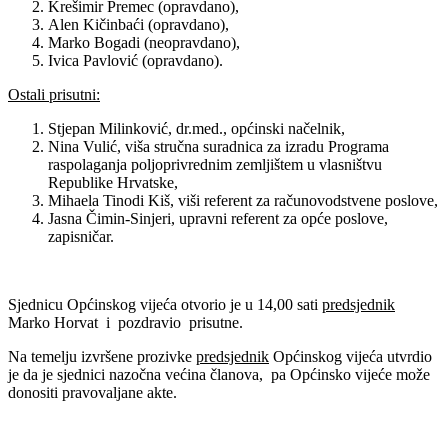
Krešimir Premec (opravdano),
Alen Kičinbaći (opravdano),
Marko Bogadi (neopravdano),
Ivica Pavlović (opravdano).
Ostali prisutni:
Stjepan Milinković, dr.med., općinski načelnik,
Nina Vulić, viša stručna suradnica za izradu Programa
raspolaganja poljoprivrednim zemljištem u vlasništvu
Republike Hrvatske,
Mihaela Tinodi Kiš, viši referent za računovodstvene poslove,
Jasna Čimin-Sinjeri, upravni referent za opće poslove,
zapisničar.
Sjednicu Općinskog vijeća otvorio je u 14,00 sati
predsjednik
Marko Horvat i pozdravio prisutne.
Na temelju izvršene prozivke
predsjednik
Općinskog vijeća utvrdio
je da je sjednici nazočna većina članova, pa Općinsko vijeće može
donositi pravovaljane akte.