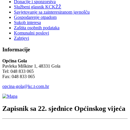
Donacije i sponzorstva
Službeni glasnik KCKŽŽ
Savjetovanje sa zainteresiranom javnošću
Gospodarenje otpadom
Sukob interesa
Zaštita osobnih podataka
Komunalni poslovi
Zahtjevi
Informacije
Općina Gola
Pavleka Miškine 1, 48331 Gola
Tel: 048 833 065
Fax: 048 833 065
opcina-gola@kc.t-com.hr
Zapisnik sa 22. sjednice Općinskog vijeća