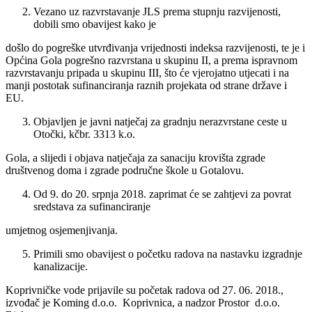
Vezano uz razvrstavanje JLS prema stupnju razvijenosti,
dobili smo obavijest kako je
došlo do pogreške utvrđivanja vrijednosti indeksa razvijenosti, te je i
Općina Gola pogrešno razvrstana u skupinu II, a prema ispravnom
razvrstavanju pripada u skupinu III, što će vjerojatno utjecati i na
manji postotak sufinanciranja raznih projekata od strane države i
EU.
Objavljen je javni natječaj za gradnju nerazvrstane ceste u
Otočki, kčbr. 3313 k.o.
Gola, a slijedi i objava natječaja za sanaciju krovišta zgrade
društvenog doma i zgrade područne škole u Gotalovu.
Od 9. do 20. srpnja 2018. zaprimat će se zahtjevi za povrat
sredstava za sufinanciranje
umjetnog osjemenjivanja.
Primili smo obavijest o početku radova na nastavku izgradnje
kanalizacije.
Koprivničke vode prijavile su početak radova od 27. 06. 2018.,
izvođač je Koming d.o.o. Koprivnica, a nadzor Prostor d.o.o.