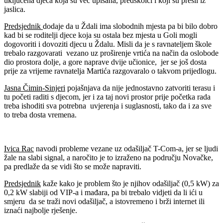
uključena djeca koja su već upisana, predškolci i koji su prešli iz
jaslica.
Predsjednik
dodaje da u Ždali ima slobodnih mjesta pa bi bilo dobro
kad bi se roditelji djece koja su ostala bez mjesta u Goli mogli
dogovoriti i dovoziti djecu u Ždalu. Misli da je s ravnateljem škole
trebalo razgovarati vezano uz proširenje vrtića na način da oslobode
dio prostora dolje, a gore naprave dvije učionice, jer se još dosta
prije za vrijeme ravnatelja Martića razgovaralo o takvom prijedlogu.
Jasna Čimin-Sinjeri
pojašnjava da nije jednostavno zatvoriti terasu i
tu početi raditi s djecom, jer i za taj novi prostor prije početka rada
treba ishoditi sva potrebna uvjerenja i suglasnosti, tako da i za sve
to treba dosta vremena.
Ivica Rac
navodi probleme vezane uz odašiljač T-Com-a, jer se ljudi
žale na slabi signal, a naročito je to izraženo na području Novačke,
pa predlaže da se vidi što se može napraviti.
Predsjednik
kaže kako je problem što je njihov odašiljač (0,5 kW) za
0,2 kW slabiji od VIP-a i mađara, pa bi trebalo vidjeti da li ići u
smjeru da se traži novi odašiljač, a istovremeno i brži internet ili
iznaći najbolje rješenje.