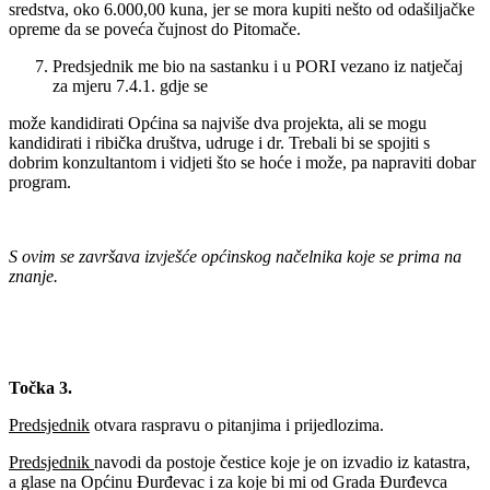
sredstva, oko 6.000,00 kuna, jer se mora kupiti nešto od odašiljačke
opreme da se poveća čujnost do Pitomače.
Predsjednik me bio na sastanku i u PORI vezano iz natječaj
za mjeru 7.4.1. gdje se
može kandidirati Općina sa najviše dva projekta, ali se mogu
kandidirati i ribička društva, udruge i dr. Trebali bi se spojiti s
dobrim konzultantom i vidjeti što se hoće i može, pa napraviti dobar
program.
S ovim se završava izvješće općinskog načelnika koje se prima na
znanje.
Točka 3.
Predsjednik
otvara raspravu o pitanjima i prijedlozima.
Predsjednik
navodi da postoje čestice koje je on izvadio iz katastra,
a glase na Općinu Đurđevac i za koje bi mi od Grada Đurđevca