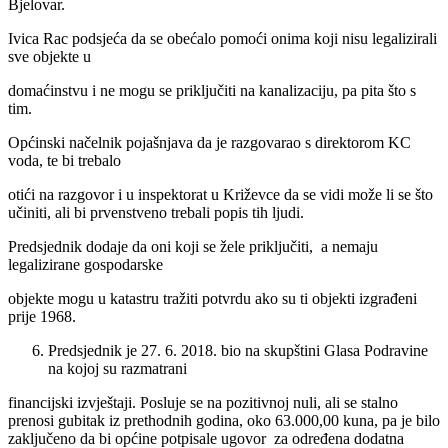
Bjelovar.
Ivica Rac podsjeća da se obećalo pomoći onima koji nisu legalizirali
sve objekte u
domaćinstvu i ne mogu se priključiti na kanalizaciju, pa pita što s
tim.
Općinski načelnik pojašnjava da je razgovarao s direktorom KC
voda, te bi trebalo
otići na razgovor i u inspektorat u Križevce da se vidi može li se što
učiniti, ali bi prvenstveno trebali popis tih ljudi.
Predsjednik dodaje da oni koji se žele priključiti, a nemaju
legalizirane gospodarske
objekte mogu u katastru tražiti potvrdu ako su ti objekti izgrađeni
prije 1968.
Predsjednik je 27. 6. 2018. bio na skupštini Glasa Podravine
na kojoj su razmatrani
financijski izvještaji. Posluje se na pozitivnoj nuli, ali se stalno
prenosi gubitak iz prethodnih godina, oko 63.000,00 kuna, pa je bilo
zaključeno da bi općine potpisale ugovor za određena dodatna