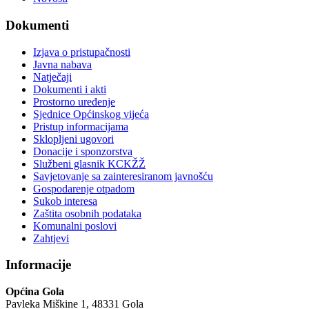
Dokumenti
Izjava o pristupačnosti
Javna nabava
Natječaji
Dokumenti i akti
Prostorno uređenje
Sjednice Općinskog vijeća
Pristup informacijama
Sklopljeni ugovori
Donacije i sponzorstva
Službeni glasnik KCKŽŽ
Savjetovanje sa zainteresiranom javnošću
Gospodarenje otpadom
Sukob interesa
Zaštita osobnih podataka
Komunalni poslovi
Zahtjevi
Informacije
Općina Gola
Pavleka Miškine 1, 48331 Gola