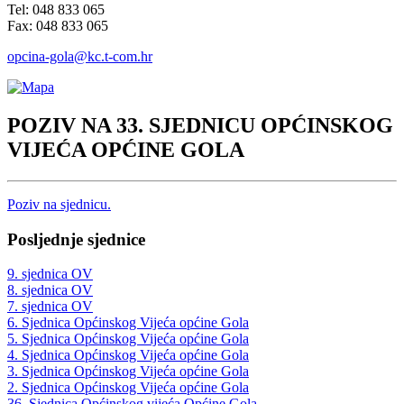
Tel: 048 833 065
Fax: 048 833 065
opcina-gola@kc.t-com.hr
POZIV NA 33. SJEDNICU OPĆINSKOG
VIJEĆA OPĆINE GOLA
Poziv na sjednicu.
Posljednje sjednice
9. sjednica OV
8. sjednica OV
7. sjednica OV
6. Sjednica Općinskog Vijeća općine Gola
5. Sjednica Općinskog Vijeća općine Gola
4. Sjednica Općinskog Vijeća općine Gola
3. Sjednica Općinskog Vijeća općine Gola
2. Sjednica Općinskog Vijeća općine Gola
36. Sjednica Općinskog vijeća Općine Gola