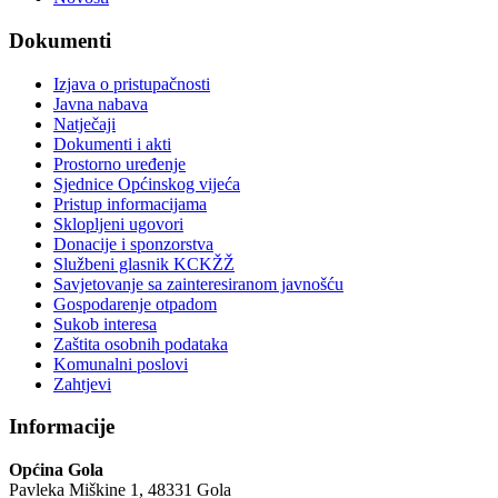
Dokumenti
Izjava o pristupačnosti
Javna nabava
Natječaji
Dokumenti i akti
Prostorno uređenje
Sjednice Općinskog vijeća
Pristup informacijama
Sklopljeni ugovori
Donacije i sponzorstva
Službeni glasnik KCKŽŽ
Savjetovanje sa zainteresiranom javnošću
Gospodarenje otpadom
Sukob interesa
Zaštita osobnih podataka
Komunalni poslovi
Zahtjevi
Informacije
Općina Gola
Pavleka Miškine 1, 48331 Gola