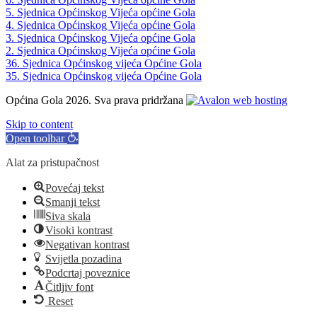
5. Sjednica Općinskog Vijeća općine Gola
4. Sjednica Općinskog Vijeća općine Gola
3. Sjednica Općinskog Vijeća općine Gola
2. Sjednica Općinskog Vijeća općine Gola
36. Sjednica Općinskog vijeća Općine Gola
35. Sjednica Općinskog vijeća Općine Gola
Općina Gola 2026. Sva prava pridržana
Skip to content
Open toolbar
Alat za pristupačnost
Povećaj tekst
Smanji tekst
Siva skala
Visoki kontrast
Negativan kontrast
Svijetla pozadina
Podcrtaj poveznice
Čitljiv font
Reset