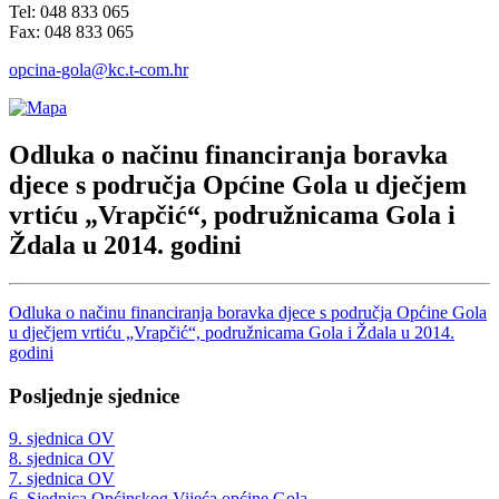
Tel: 048 833 065
Fax: 048 833 065
opcina-gola@kc.t-com.hr
Odluka o načinu financiranja boravka
djece s područja Općine Gola u dječjem
vrtiću „Vrapčić“, podružnicama Gola i
Ždala u 2014. godini
Odluka o načinu financiranja boravka djece s područja Općine Gola
u dječjem vrtiću „Vrapčić“, podružnicama Gola i Ždala u 2014.
godini
Posljednje sjednice
9. sjednica OV
8. sjednica OV
7. sjednica OV
6. Sjednica Općinskog Vijeća općine Gola