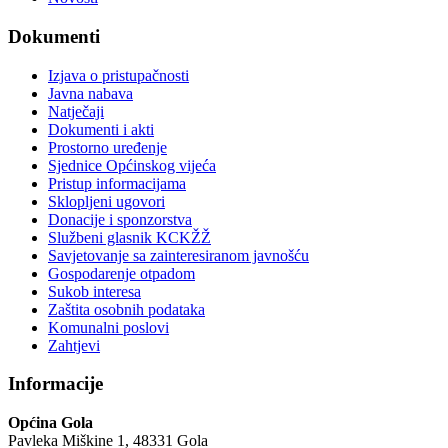
Dokumenti
Izjava o pristupačnosti
Javna nabava
Natječaji
Dokumenti i akti
Prostorno uređenje
Sjednice Općinskog vijeća
Pristup informacijama
Sklopljeni ugovori
Donacije i sponzorstva
Službeni glasnik KCKŽŽ
Savjetovanje sa zainteresiranom javnošću
Gospodarenje otpadom
Sukob interesa
Zaštita osobnih podataka
Komunalni poslovi
Zahtjevi
Informacije
Općina Gola
Pavleka Miškine 1, 48331 Gola