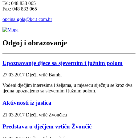
Tel: 048 833 065
Fax: 048 833 065
opcina-gola@kc.t-com.hr
Odgoj i obrazovanje
Upoznavanje djece sa sjevernim i južnim polom
27.03.2017
Dječji vrtić Bambi
Vođeni dječjim interesima i željama, u mjesecu siječnju se kroz dva
tjedna upoznajemo sa sjevernim i južnim polom.
Aktivnosti iz jaslica
21.03.2017
Dječji vrtić Zvončica
Predstava u dječjem vrtiću Žvončić