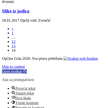
dvorani.
Slike iz jaslica
18.01.2017
Dječji vrtić Zvončić
«
1
…
12
13
14
Općina Gola 2026. Sva prava pridržana
Skip to content
Open toolbar
Alat za pristupačnost
Povećaj tekst
Smanji tekst
Siva skala
Visoki kontrast
Negativan kontrast