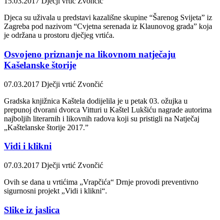
15.03.2017
Dječji vrtić Zvončić
Djeca su uživala u predstavi kazališne skupine “Šarenog Svijeta” iz
Zagreba pod nazivom “Cvjetna serenada iz Klaunovog grada” koja
je održana u prostoru dječjeg vrtića.
Osvojeno priznanje na likovnom natječaju
Kašelanske štorije
07.03.2017
Dječji vrtić Zvončić
Gradska knjižnica Kaštela dodijelila je u petak 03. ožujka u
prepunoj dvorani dvorca Vitturi u Kaštel Lukšiću nagrade autorima
najboljih literarnih i likovnih radova koji su pristigli na Natječaj
„Kaštelanske štorije 2017.”
Vidi i klikni
07.03.2017
Dječji vrtić Zvončić
Ovih se dana u vrtićima „Vrapčića“ Drnje provodi preventivno
sigurnosni projekt „Vidi i klikni“.
Slike iz jaslica