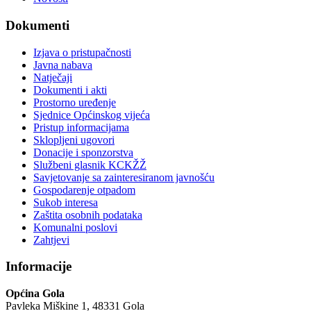
Dokumenti
Izjava o pristupačnosti
Javna nabava
Natječaji
Dokumenti i akti
Prostorno uređenje
Sjednice Općinskog vijeća
Pristup informacijama
Sklopljeni ugovori
Donacije i sponzorstva
Službeni glasnik KCKŽŽ
Savjetovanje sa zainteresiranom javnošću
Gospodarenje otpadom
Sukob interesa
Zaštita osobnih podataka
Komunalni poslovi
Zahtjevi
Informacije
Općina Gola
Pavleka Miškine 1, 48331 Gola