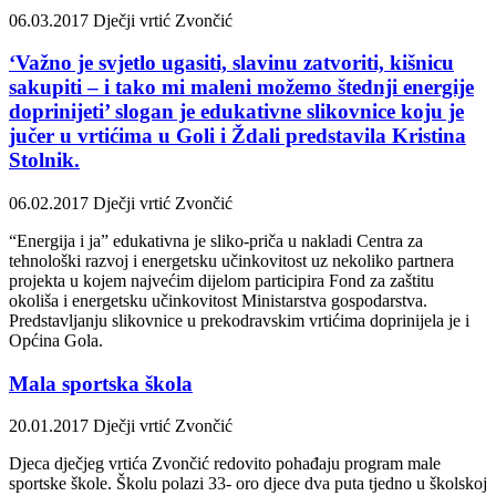
06.03.2017
Dječji vrtić Zvončić
‘Važno je svjetlo ugasiti, slavinu zatvoriti, kišnicu
sakupiti – i tako mi maleni možemo štednji energije
doprinijeti’ slogan je edukativne slikovnice koju je
jučer u vrtićima u Goli i Ždali predstavila Kristina
Stolnik.
06.02.2017
Dječji vrtić Zvončić
“Energija i ja” edukativna je sliko-priča u nakladi Centra za
tehnološki razvoj i energetsku učinkovitost uz nekoliko partnera
projekta u kojem najvećim dijelom participira Fond za zaštitu
okoliša i energetsku učinkovitost Ministarstva gospodarstva.
Predstavljanju slikovnice u prekodravskim vrtićima doprinijela je i
Općina Gola.
Mala sportska škola
20.01.2017
Dječji vrtić Zvončić
Djeca dječjeg vrtića Zvončić redovito pohađaju program male
sportske škole. Školu polazi 33- oro djece dva puta tjedno u školskoj