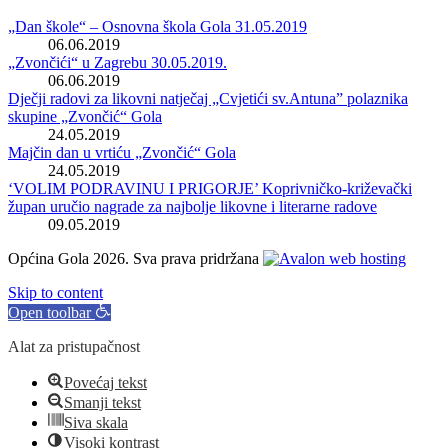
„Dan škole“ – Osnovna škola Gola 31.05.2019
06.06.2019
„Zvončići“ u Zagrebu 30.05.2019.
06.06.2019
Dječji radovi za likovni natječaj „Cvjetići sv.Antuna” polaznika
skupine „Zvončić“ Gola
24.05.2019
Majčin dan u vrtiću „Zvončić“ Gola
24.05.2019
‘VOLIM PODRAVINU I PRIGORJE’ Koprivničko-križevački
župan uručio nagrade za najbolje likovne i literarne radove
09.05.2019
Općina Gola 2026. Sva prava pridržana
Skip to content
Open toolbar
Alat za pristupačnost
Povećaj tekst
Smanji tekst
Siva skala
Visoki kontrast