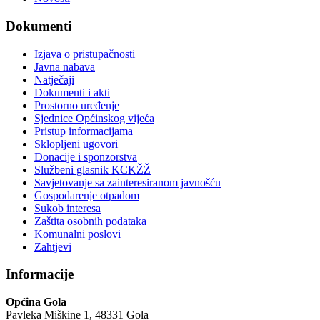
Dokumenti
Izjava o pristupačnosti
Javna nabava
Natječaji
Dokumenti i akti
Prostorno uređenje
Sjednice Općinskog vijeća
Pristup informacijama
Sklopljeni ugovori
Donacije i sponzorstva
Službeni glasnik KCKŽŽ
Savjetovanje sa zainteresiranom javnošću
Gospodarenje otpadom
Sukob interesa
Zaštita osobnih podataka
Komunalni poslovi
Zahtjevi
Informacije
Općina Gola
Pavleka Miškine 1, 48331 Gola