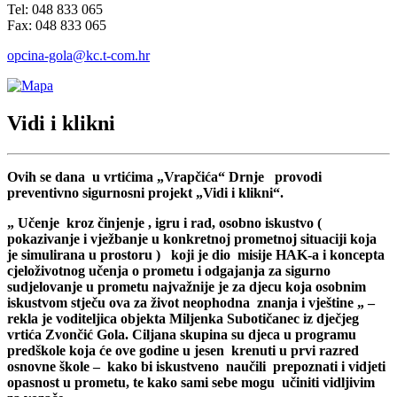
Tel: 048 833 065
Fax: 048 833 065
opcina-gola@kc.t-com.hr
Vidi i klikni
Ovih se dana u vrtićima „Vrapčića“ Drnje provodi
preventivno sigurnosni projekt „Vidi i klikni“.
„ Učenje kroz činjenje , igru i rad, osobno iskustvo (
pokazivanje i vježbanje u konkretnoj prometnoj situaciji koja
je simulirana u prostoru ) koji je dio misije HAK-a i koncepta
cjeloživotnog učenja o prometu i odgajanja za sigurno
sudjelovanje u prometu najvažnije je za djecu koja osobnim
iskustvom stječu ova za život neophodna znanja i vještine „ –
rekla je voditeljica objekta Miljenka Subotičanec iz dječjeg
vrtića Zvončić Gola. Ciljana skupina su djeca u programu
predškole koja će ove godine u jesen krenuti u prvi razred
osnovne škole – kako bi iskustveno naučili prepoznati i vidjeti
opasnost u prometu, te kako sami sebe mogu učiniti vidljivim