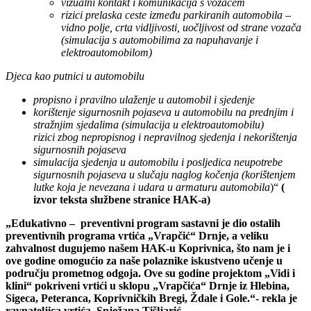
vizualni kontakt i komunikacija s vozačem
rizici prelaska ceste između parkiranih automobila –
vidno polje, crta vidljivosti, uočljivost od strane vozača
(simulacija s automobilima za napuhavanje i
elektroautomobilom)
Djeca kao putnici u automobilu
propisno i pravilno ulaženje u automobil i sjedenje
korištenje sigurnosnih pojaseva u automobilu na prednjim i
stražnjim sjedalima (simulacija u elektroautomobilu)
rizici zbog nepropisnog i nepravilnog sjedenja i nekorištenja
sigurnosnih pojaseva
simulacija sjedenja u automobilu i posljedica neupotrebe
sigurnosnih pojaseva u slučaju naglog kočenja (korištenjem
lutke koja je nevezana i udara u armaturu automobila
)“
(
izvor teksta službene stranice HAK-a)
„Edukativno – preventivni program sastavni je dio ostalih
preventivnih programa vrtića „Vrapčić“ Drnje, a veliku
zahvalnost dugujemo našem HAK-u Koprivnica, što nam je i
ove godine omogućio za naše polaznike iskustveno učenje u
području prometnog odgoja. Ove su godine projektom „Vidi i
klini“ pokriveni vrtići u sklopu „Vrapčića“ Drnje iz Hlebina,
Sigeca, Peteranca, Koprivničkih Bregi, Ždale i Gole.“- rekla je
ravnateljica vrtića Snježana Tišljarić.