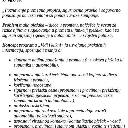
za vozače.
„Poznavanje prometnih propisa, sigurnosnih pravila i odgovorno
ponašanje na cesti vitalni su ponderi svake kampanje.
Problem
malih pješaka – djece u prometu, najčešće je vezan za
rizike njihova sudjelovanja u prometu u funkciji pješaka, kao i za
siguran smještaj i sjedenje u automobilu – u svojstvu putnika.
Koncept
programa „Vidi i klikni“ ja usvajanje praktičnih
informacija, spoznaja i znanja o:
sigurnom načinu ponašanja u prometu (u svojstvu pješaka ili
suputnika u automobilu),
prepoznavanju karakterističnih opasnosti kojima su djeca
izložena u prometu,
korištenju nogostupa,
sigurnom prelasku ceste (propisnom i pravilnom prelaženju
korištenjem pješačkih prijelaza, rizicima prelaska ceste
između parkiranih automobila…),
prolasku raskrižjem,
prepoznavanju znakova koje u prometu daju vozači
automobila (pokazivači smjera),
uspostavi vizualnog kontakta / komunikacije pješak – vozač,
propisnom, pravilnom i sigurnom ulasku u vozilo te sjedenju i