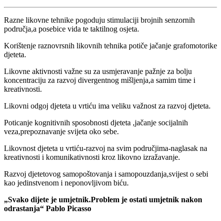
Razne likovne tehnike pogoduju stimulaciji brojnih senzornih
područja,a posebice vida te taktilnog osjeta.
Korištenje raznovrsnih likovnih tehnika potiče jačanje grafomotorike
djeteta.
Likovne aktivnosti važne su za usmjeravanje pažnje za bolju
koncentraciju za razvoj divergentnog mišljenja,a samim time i
kreativnosti.
Likovni odgoj djeteta u vrtiću ima veliku važnost za razvoj djeteta.
Poticanje kognitivnih sposobnosti djeteta ,jačanje socijalnih
veza,prepoznavanje svijeta oko sebe.
Likovnost djeteta u vrtiću-razvoj na svim područjima-naglasak na
kreativnosti i komunikativnosti kroz likovno izražavanje.
Razvoj djetetovog samopoštovanja i samopouzdanja,svijest o sebi
kao jedinstvenom i neponovljivom biću.
„Svako dijete je umjetnik.Problem je ostati umjetnik nakon
odrastanja“ Pablo Picasso