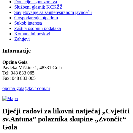
Donacije i sponzorstva
Službeni glasnik KCKŽŽ
Savjetovanje sa zainteresiranom javnošću
Gospodarenje otpadom
Sukob interesa
Zaštita osobnih podataka
Komunalni poslovi
Zahtjevi
Informacije
Općina Gola
Pavleka Miškine 1, 48331 Gola
Tel: 048 833 065
Fax: 048 833 065
opcina-gola@kc.t-com.hr
Dječji radovi za likovni natječaj „Cvjetići
sv.Antuna” polaznika skupine „Zvončić“
Gola