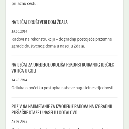
prilaznu cestu.
NATJEČAJ DRUŠTVENI DOM ŽDALA
15.10.2014
Radovi na rekonstrukciji – dogradnji postojeće prizemne
zgrade društvenog doma u naselju Ždala.
NATJEČAJ ZA UREĐENJE OKOLIŠA REKONSTRUIRANOG DJEČJEG
VRTIĆA U GOLI
14.10.2014
Odluka o početku postupka nabave bagatelne vrijednosti.
POZIV NA NADMETANJE ZA IZVOĐENJE RADOVA NA IZGRADNJI
PJEŠAČKE STAZE U NASELJU GOTALOVO
24.01.2014