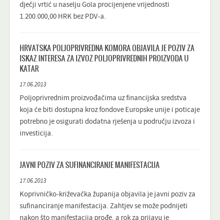
dječji vrtić u naselju Gola procijenjene vrijednosti
1.200.000,00 HRK bez PDV-a.
HRVATSKA POLJOPRIVREDNA KOMORA OBJAVILA JE POZIV ZA
ISKAZ INTERESA ZA IZVOZ POLJOPRIVREDNIH PROIZVODA U
KATAR
17.06.2013
Poljoprivrednim proizvođačima uz financijska sredstva
koja će biti dostupna kroz fondove Europske unije i poticaje
potrebno je osigurati dodatna rješenja u području izvoza i
investicija.
JAVNI POZIV ZA SUFINANCIRANJE MANIFESTACIJA
17.06.2013
Koprivničko-križevačka županija objavila je javni poziv za
sufinanciranje manifestacija. Zahtjev se može podnijeti
nakon što manifestacija prođe, a rok za prijavu je