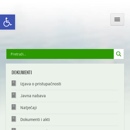
Open toolbar
OPĆINSKA UPRAVA
DOKUMENTI
GOLA I OKOLICA
Izjava o pristupačnosti
DRUŠTVENI ŽIVOT
Javna nabava
Natječaji
ODGOJ I OBRAZOVANJE
Dokumenti i akti
GALERIJA