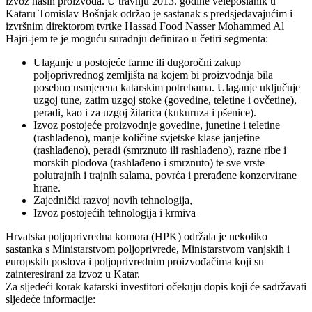
izvoz naših proizvoda. U travnju 2013. godine veleposlanik u
Kataru Tomislav Bošnjak održao je sastanak s predsjedavajućim i
izvršnim direktorom tvrtke Hassad Food Nasser Mohammed Al
Hajri-jem te je moguću suradnju definirao u četiri segmenta:
Ulaganje u postojeće farme ili dugoročni zakup
poljoprivrednog zemljišta na kojem bi proizvodnja bila
posebno usmjerena katarskim potrebama. Ulaganje uključuje
uzgoj tune, zatim uzgoj stoke (govedine, teletine i ovčetine),
peradi, kao i za uzgoj žitarica (kukuruza i pšenice).
Izvoz postojeće proizvodnje govedine, junetine i teletine
(rashlađeno), manje količine svjetske klase janjetine
(rashlađeno), peradi (smrznuto ili rashlađeno), razne ribe i
morskih plodova (rashlađeno i smrznuto) te sve vrste
polutrajnih i trajnih salama, povrća i prerađene konzervirane
hrane.
Zajednički razvoj novih tehnologija,
Izvoz postojećih tehnologija i krmiva
Hrvatska poljoprivredna komora (HPK) održala je nekoliko
sastanka s Ministarstvom poljoprivrede, Ministarstvom vanjskih i
europskih poslova i poljoprivrednim proizvođačima koji su
zainteresirani za izvoz u Katar.
Za sljedeći korak katarski investitori očekuju dopis koji će sadržavati
sljedeće informacije: