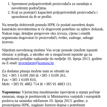
Spremnost poljoprivrednih proizvođača za suradnju u
navedenim područjima.
Koji su postojeći kapaciteti poljoprivrednih proizvođača i
sposobnost da ih se proširi.
Na temelju dobivenih ponuda HPK će poslati navedeni dopis
katarskim investitorima te će dogovoriti potrebno za njihov dolazak.
Nakon toga, detaljne pregovore oko izvoza, cijena i ostalih
segmenata dogovarat će proizvođači, tvrtke, zadruge, udruge
izravno.
Slijedom navedenog molimo Vas svoje ponude (možete ispuniti
obrazac u prilogu, a ukoliko ste u mogućnosti ispunite ga na
engleskom) pošaljite najkasnije do nedjelje 16. lipnja 2013. godine
na E-mail:
investment@komora.hr
.
Za dodatna pitanja možete nam se obratiti na
Tel: +385 1 6109 260 ili +385 1 6109 261,
Fax: +385 1 6109 810,
Mob: +385 91 4882 714 ili +385 91 4883 111.
Napomena:
Vjernicima muslimanske ispovijesti u srpnju počinje
ramazan, stoga je predstavnik iz Ministarstva vanjskih i europskih
poslova na sastanku održanom 10. lipnja 2013. godine, u
prostorijama HPK, naglasio žurnost dopisa s potrebnim