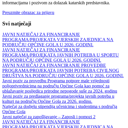
informacijama i pozivom za dolazak katarskih predstavnika.
Preuzmite obrazac za prijavu
Svi natječaji
JAVNI NATJEČAJ ZA FINANCIRANJE
PROGRAMA/PROJEKATA VJERSKIH ZAJEDNICA NA
PODRUČJU OPĆINE GOLA U 2026. GODINI.
JAVNI NATJEČAJ ZA FINANCIRANJE
PROGRAMA/PROJEKATA JAVNIH POTREBA U SPORTU
NA PODRUČJU OPĆINE GOLA U 2026. GODINI.
JAVNI NATJEČAJ ZA FINANCIRANJE PROVEDBE
PROGRAMA/PROJEKATA JAVNIH POTREBA CIVILNOG
DRUŠTVA NA PODRUČJU OPĆINE GOLA U 2026. GODINI.
Javni poziv za provedbu Programa potpore male vrijednosti
poljoprivrednicima na području Općine Gola kao pomoć za
ublažavanje posljedica prirodne nepogode suše za 2024. godinu
Javni poziv za predlaganje programa/projekta javnih potreba u
kulturi na području Općine Gola za 2026. godinu.
Natječaj za dodjelu stipendija učenicima i studentima s područja
Općine Gola
Javni natječaj za zapošljavanje – Zaposli i pomozi 2
JAVNI NATJEČAJ ZA FINANCIRANJE
PROGRAMA/PROJEKATA VJERSKIH ZAJEDNICA NA