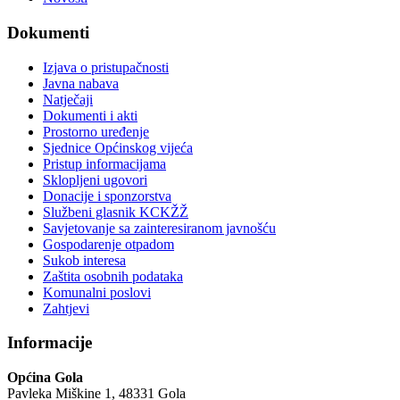
Dokumenti
Izjava o pristupačnosti
Javna nabava
Natječaji
Dokumenti i akti
Prostorno uređenje
Sjednice Općinskog vijeća
Pristup informacijama
Sklopljeni ugovori
Donacije i sponzorstva
Službeni glasnik KCKŽŽ
Savjetovanje sa zainteresiranom javnošću
Gospodarenje otpadom
Sukob interesa
Zaštita osobnih podataka
Komunalni poslovi
Zahtjevi
Informacije
Općina Gola
Pavleka Miškine 1, 48331 Gola