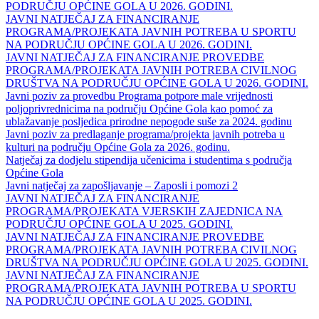
PODRUČJU OPĆINE GOLA U 2026. GODINI.
JAVNI NATJEČAJ ZA FINANCIRANJE
PROGRAMA/PROJEKATA JAVNIH POTREBA U SPORTU
NA PODRUČJU OPĆINE GOLA U 2026. GODINI.
JAVNI NATJEČAJ ZA FINANCIRANJE PROVEDBE
PROGRAMA/PROJEKATA JAVNIH POTREBA CIVILNOG
DRUŠTVA NA PODRUČJU OPĆINE GOLA U 2026. GODINI.
Javni poziv za provedbu Programa potpore male vrijednosti
poljoprivrednicima na području Općine Gola kao pomoć za
ublažavanje posljedica prirodne nepogode suše za 2024. godinu
Javni poziv za predlaganje programa/projekta javnih potreba u
kulturi na području Općine Gola za 2026. godinu.
Natječaj za dodjelu stipendija učenicima i studentima s područja
Općine Gola
Javni natječaj za zapošljavanje – Zaposli i pomozi 2
JAVNI NATJEČAJ ZA FINANCIRANJE
PROGRAMA/PROJEKATA VJERSKIH ZAJEDNICA NA
PODRUČJU OPĆINE GOLA U 2025. GODINI.
JAVNI NATJEČAJ ZA FINANCIRANJE PROVEDBE
PROGRAMA/PROJEKATA JAVNIH POTREBA CIVILNOG
DRUŠTVA NA PODRUČJU OPĆINE GOLA U 2025. GODINI.
JAVNI NATJEČAJ ZA FINANCIRANJE
PROGRAMA/PROJEKATA JAVNIH POTREBA U SPORTU
NA PODRUČJU OPĆINE GOLA U 2025. GODINI.