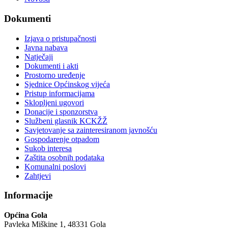
Dokumenti
Izjava o pristupačnosti
Javna nabava
Natječaji
Dokumenti i akti
Prostorno uređenje
Sjednice Općinskog vijeća
Pristup informacijama
Sklopljeni ugovori
Donacije i sponzorstva
Službeni glasnik KCKŽŽ
Savjetovanje sa zainteresiranom javnošću
Gospodarenje otpadom
Sukob interesa
Zaštita osobnih podataka
Komunalni poslovi
Zahtjevi
Informacije
Općina Gola
Pavleka Miškine 1, 48331 Gola