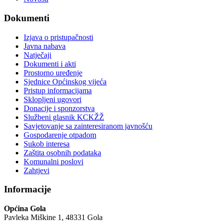
Dokumenti
Izjava o pristupačnosti
Javna nabava
Natječaji
Dokumenti i akti
Prostorno uređenje
Sjednice Općinskog vijeća
Pristup informacijama
Sklopljeni ugovori
Donacije i sponzorstva
Službeni glasnik KCKŽŽ
Savjetovanje sa zainteresiranom javnošću
Gospodarenje otpadom
Sukob interesa
Zaštita osobnih podataka
Komunalni poslovi
Zahtjevi
Informacije
Općina Gola
Pavleka Miškine 1, 48331 Gola