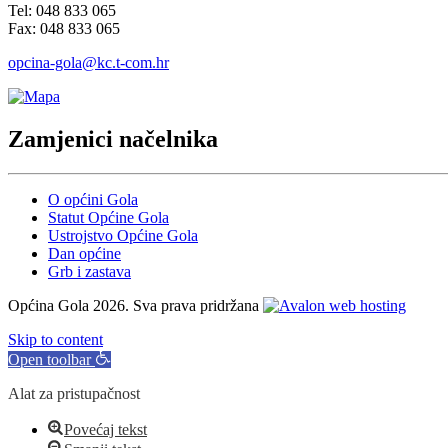
Tel: 048 833 065
Fax: 048 833 065
opcina-gola@kc.t-com.hr
Zamjenici načelnika
O općini Gola
Statut Općine Gola
Ustrojstvo Općine Gola
Dan općine
Grb i zastava
Općina Gola 2026. Sva prava pridržana
Skip to content
Open toolbar
Alat za pristupačnost
Povećaj tekst