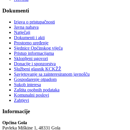
Dokumenti
Izjava o pristupačnosti
Javna nabava
Natječaji
Dokumenti i akti
Prostorno uređenje
Sjednice Općinskog vijeća
Pristup informacijama
Sklopljeni ugovori
Donacije i sponzorstva
Službeni glasnik KCKŽŽ
Savjetovanje sa zainteresiranom javnošću
Gospodarenje otpadom
Sukob interesa
Zaštita osobnih podataka
Komunalni poslovi
Zahtjevi
Informacije
Općina Gola
Pavleka Miškine 1, 48331 Gola