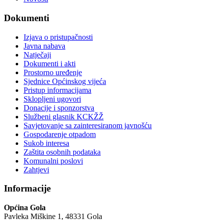
Dokumenti
Izjava o pristupačnosti
Javna nabava
Natječaji
Dokumenti i akti
Prostorno uređenje
Sjednice Općinskog vijeća
Pristup informacijama
Sklopljeni ugovori
Donacije i sponzorstva
Službeni glasnik KCKŽŽ
Savjetovanje sa zainteresiranom javnošću
Gospodarenje otpadom
Sukob interesa
Zaštita osobnih podataka
Komunalni poslovi
Zahtjevi
Informacije
Općina Gola
Pavleka Miškine 1, 48331 Gola