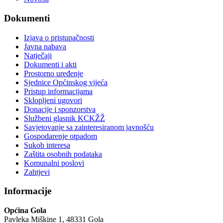
Dokumenti
Izjava o pristupačnosti
Javna nabava
Natječaji
Dokumenti i akti
Prostorno uređenje
Sjednice Općinskog vijeća
Pristup informacijama
Sklopljeni ugovori
Donacije i sponzorstva
Službeni glasnik KCKŽŽ
Savjetovanje sa zainteresiranom javnošću
Gospodarenje otpadom
Sukob interesa
Zaštita osobnih podataka
Komunalni poslovi
Zahtjevi
Informacije
Općina Gola
Pavleka Miškine 1, 48331 Gola