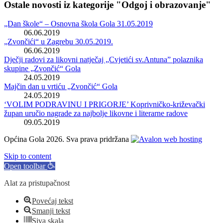
Ostale novosti iz kategorije "Odgoj i obrazovanje"
„Dan škole“ – Osnovna škola Gola 31.05.2019
06.06.2019
„Zvončići“ u Zagrebu 30.05.2019.
06.06.2019
Dječji radovi za likovni natječaj „Cvjetići sv.Antuna” polaznika
skupine „Zvončić“ Gola
24.05.2019
Majčin dan u vrtiću „Zvončić“ Gola
24.05.2019
‘VOLIM PODRAVINU I PRIGORJE’ Koprivničko-križevački
župan uručio nagrade za najbolje likovne i literarne radove
09.05.2019
Općina Gola 2026. Sva prava pridržana
Skip to content
Open toolbar
Alat za pristupačnost
Povećaj tekst
Smanji tekst
Siva skala