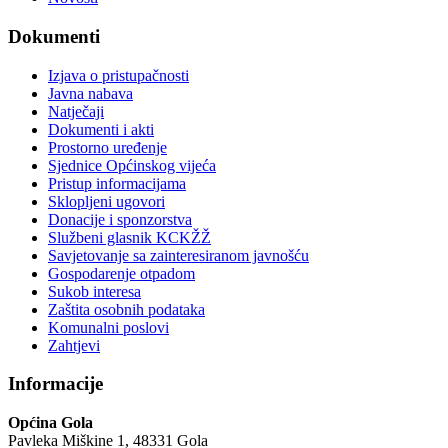
Dokumenti
Izjava o pristupačnosti
Javna nabava
Natječaji
Dokumenti i akti
Prostorno uređenje
Sjednice Općinskog vijeća
Pristup informacijama
Sklopljeni ugovori
Donacije i sponzorstva
Službeni glasnik KCKŽŽ
Savjetovanje sa zainteresiranom javnošću
Gospodarenje otpadom
Sukob interesa
Zaštita osobnih podataka
Komunalni poslovi
Zahtjevi
Informacije
Općina Gola
Pavleka Miškine 1, 48331 Gola