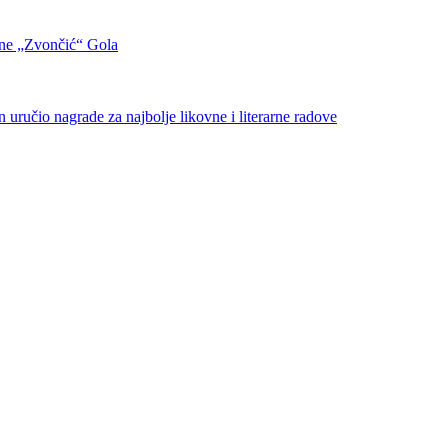
pine „Zvončić“ Gola
io nagrade za najbolje likovne i literarne radove