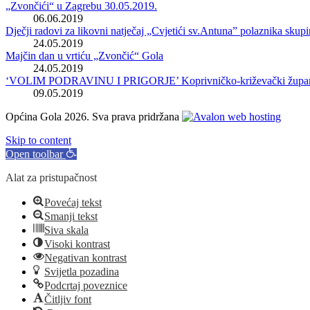
„Zvončići“ u Zagrebu 30.05.2019.
06.06.2019
Dječji radovi za likovni natječaj „Cvjetići sv.Antuna” polaznika sku
24.05.2019
Majčin dan u vrtiću „Zvončić“ Gola
24.05.2019
‘VOLIM PODRAVINU I PRIGORJE’ Koprivničko-križevački župan uruč
09.05.2019
Općina Gola 2026. Sva prava pridržana
Skip to content
Open toolbar
Alat za pristupačnost
Povećaj tekst
Smanji tekst
Siva skala
Visoki kontrast
Negativan kontrast
Svijetla pozadina
Podcrtaj poveznice
Čitljiv font