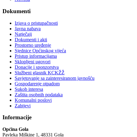
Dokumenti
Izjava o pristupačnosti
Javna nabava
Natječaji
Dokumenti i akti
Prostorno uređenje
Sjednice Općinskog vijeća
Pristup informacijama
Sklopljeni ugovori
Donacije i sponzorstva
Službeni glasnik KCKŽŽ
Savjetovanje sa zainteresiranom javnošću
Gospodarenje otpadom
Sukob interesa
Zaštita osobnih podataka
Komunalni poslovi
Zahtjevi
Informacije
Općina Gola
Pavleka Miškine 1, 48331 Gola