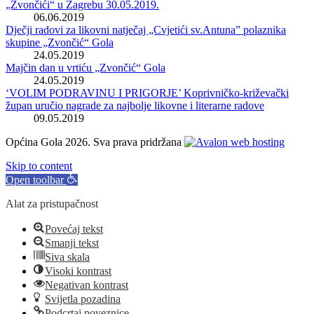
„Zvončići“ u Zagrebu 30.05.2019.
06.06.2019
Dječji radovi za likovni natječaj „Cvjetići sv.Antuna” polaznika
skupine „Zvončić“ Gola
24.05.2019
Majčin dan u vrtiću „Zvončić“ Gola
24.05.2019
‘VOLIM PODRAVINU I PRIGORJE’ Koprivničko-križevački
župan uručio nagrade za najbolje likovne i literarne radove
09.05.2019
Općina Gola 2026. Sva prava pridržana
Skip to content
Open toolbar
Alat za pristupačnost
Povećaj tekst
Smanji tekst
Siva skala
Visoki kontrast
Negativan kontrast
Svijetla pozadina
Podcrtaj poveznice