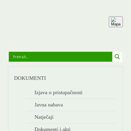
OPĆINSKA UPRAVA
DOKUMENTI
GOLA I OKOLICA
Izjava o pristupačnosti
DRUŠTVENI ŽIVOT
Javna nabava
ODGOJ I OBRAZOVANJE
Natječaji
GALERIJA
Dokumenti i akti