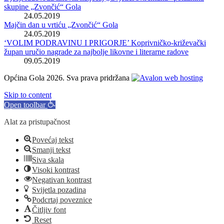
skupine „Zvončić“ Gola
24.05.2019
Majčin dan u vrtiću „Zvončić“ Gola
24.05.2019
‘VOLIM PODRAVINU I PRIGORJE’ Koprivničko-križevački
župan uručio nagrade za najbolje likovne i literarne radove
09.05.2019
Općina Gola 2026. Sva prava pridržana
Skip to content
Open toolbar
Alat za pristupačnost
Povećaj tekst
Smanji tekst
Siva skala
Visoki kontrast
Negativan kontrast
Svijetla pozadina
Podcrtaj poveznice
Čitljiv font
Reset