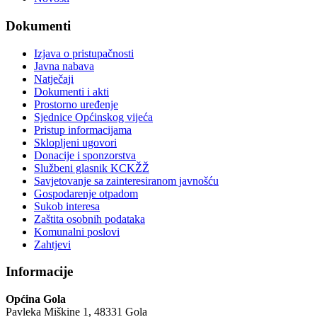
Dokumenti
Izjava o pristupačnosti
Javna nabava
Natječaji
Dokumenti i akti
Prostorno uređenje
Sjednice Općinskog vijeća
Pristup informacijama
Sklopljeni ugovori
Donacije i sponzorstva
Službeni glasnik KCKŽŽ
Savjetovanje sa zainteresiranom javnošću
Gospodarenje otpadom
Sukob interesa
Zaštita osobnih podataka
Komunalni poslovi
Zahtjevi
Informacije
Općina Gola
Pavleka Miškine 1, 48331 Gola