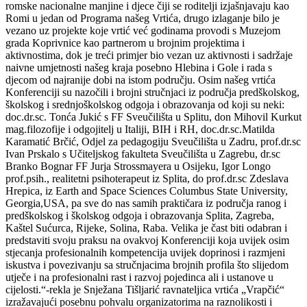
romske nacionalne manjine i djece čiji se roditelji izjašnjavaju kao
Romi u jedan od Programa našeg Vrtića, drugo izlaganje bilo je
vezano uz projekte koje vrtić već godinama provodi s Muzejom
grada Koprivnice kao partnerom u brojnim projektima i
aktivnostima, dok je treći primjer bio vezan uz aktivnosti i sadržaje
naivne umjetnosti našeg kraja posebno Hlebina i Gole i rada s
djecom od najranije dobi na istom području. Osim našeg vrtića
Konferenciji su nazočili i brojni stručnjaci iz područja predškolskog,
školskog i srednjoškolskog odgoja i obrazovanja od koji su neki:
doc.dr.sc. Tonća Jukić s FF Sveučilišta u Splitu, don Mihovil Kurkut
mag.filozofije i odgojitelj u Italiji, BIH i RH, doc.dr.sc.Matilda
Karamatić Brčić, Odjel za pedagogiju Sveučilišta u Zadru, prof.dr.sc
Ivan Prskalo s Učiteljskog fakulteta Sveučilišta u Zagrebu, dr.sc
Branko Bognar FF Jurja Strossmayera u Osijeku, Igor Longo
prof.psih., realitetni psihoterapeut iz Splita, do prof.dr.sc Zdeslava
Hrepica, iz Earth and Space Sciences Columbus State University,
Georgia,USA, pa sve do nas samih praktičara iz područja ranog i
predškolskog i školskog odgoja i obrazovanja Splita, Zagreba,
Kaštel Sućurca, Rijeke, Solina, Raba. Velika je čast biti odabran i
predstaviti svoju praksu na ovakvoj Konferenciji koja uvijek osim
stjecanja profesionalnih kompetencija uvijek doprinosi i razmjeni
iskustva i povezivanju sa stručnjacima brojnih profila što slijedom
utječe i na profesionalni rast i razvoj pojedinca ali i ustanove u
cijelosti.“-rekla je Snježana Tišljarić ravnateljica vrtića „Vrapčić“
izražavajući posebnu pohvalu organizatorima na raznolikosti i