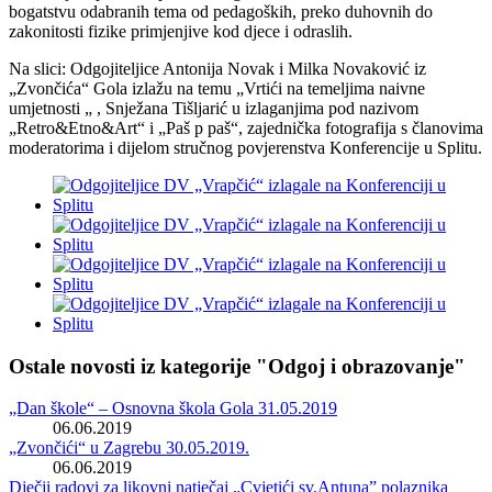
bogatstvu odabranih tema od pedagoških, preko duhovnih do
zakonitosti fizike primjenjive kod djece i odraslih.
Na slici: Odgojiteljice Antonija Novak i Milka Novaković iz
„Zvončića“ Gola izlažu na temu „Vrtići na temeljima naivne
umjetnosti „ , Snježana Tišljarić u izlaganjima pod nazivom
„Retro&Etno&Art“ i „Paš p paš“, zajednička fotografija s članovima
moderatorima i dijelom stručnog povjerenstva Konferencije u Splitu.
Ostale novosti iz kategorije "Odgoj i obrazovanje"
„Dan škole“ – Osnovna škola Gola 31.05.2019
06.06.2019
„Zvončići“ u Zagrebu 30.05.2019.
06.06.2019
Dječji radovi za likovni natječaj „Cvjetići sv.Antuna” polaznika