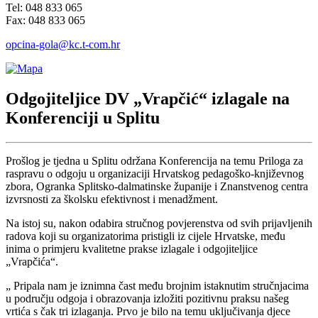
Tel: 048 833 065
Fax: 048 833 065
opcina-gola@kc.t-com.hr
Odgojiteljice DV „Vrapčić“ izlagale na
Konferenciji u Splitu
Prošlog je tjedna u Splitu održana Konferencija na temu Priloga za
raspravu o odgoju u organizaciji Hrvatskog pedagoško-književnog
zbora, Ogranka Splitsko-dalmatinske županije i Znanstvenog centra
izvrsnosti za školsku efektivnost i menadžment.
Na istoj su, nakon odabira stručnog povjerenstva od svih prijavljenih
radova koji su organizatorima pristigli iz cijele Hrvatske, među
inima o primjeru kvalitetne prakse izlagale i odgojiteljice
„Vrapčića“.
„ Pripala nam je iznimna čast među brojnim istaknutim stručnjacima
u području odgoja i obrazovanja izložiti pozitivnu praksu našeg
vrtića s čak tri izlaganja. Prvo je bilo na temu uključivanja djece