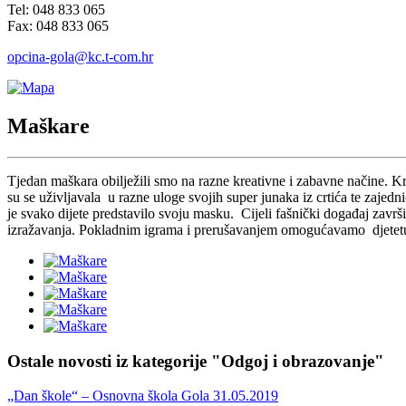
Tel: 048 833 065
Fax: 048 833 065
opcina-gola@kc.t-com.hr
Maškare
Tjedan maškara obilježili smo na razne kreativne i zabavne načine. Kro
su se uživljavala u razne uloge svojih super junaka iz crtića te zaje
je svako dijete predstavilo svoju masku. Cijeli fašnički događaj zavr
izražavanja. Pokladnim igrama i prerušavanjem omogućavamo djetetu da
Ostale novosti iz kategorije "Odgoj i obrazovanje"
„Dan škole“ – Osnovna škola Gola 31.05.2019