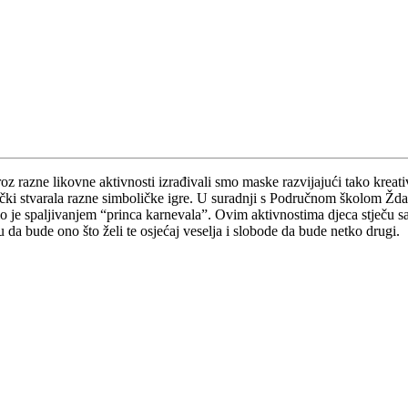
z razne likovne aktivnosti izrađivali smo maske razvijajući tako kreati
dnički stvarala razne simboličke igre. U suradnji s Područnom školom Žd
šio je spaljivanjem “princa karnevala”. Ovim aktivnostima djeca stječu
 bude ono što želi te osjećaj veselja i slobode da bude netko drugi.