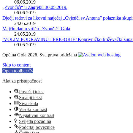
06.06.2019
„Zvončići“ u Zagrebu 30.05.2019.
06.06.2019
Dječji radovi za likovni natječaj „Cvjetići sv.Antuna” polaznika sku
24.05.2019
Majčin dan u vrtiću „Zvončić“ Gola
24.05.2019
‘VOLIM PODRAVINU I PRIGORJE’ Koprivničko-križevački župan uruč
09.05.2019
Općina Gola 2026. Sva prava pridržana
Skip to content
Open toolbar
Alat za pristupačnost
Povećaj tekst
Smanji tekst
Siva skala
Visoki kontrast
Negativan kontrast
Svijetla pozadina
Podcrtaj poveznice