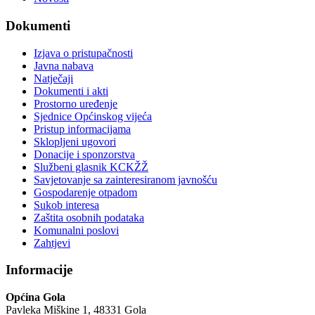
Dokumenti
Izjava o pristupačnosti
Javna nabava
Natječaji
Dokumenti i akti
Prostorno uređenje
Sjednice Općinskog vijeća
Pristup informacijama
Sklopljeni ugovori
Donacije i sponzorstva
Službeni glasnik KCKŽŽ
Savjetovanje sa zainteresiranom javnošću
Gospodarenje otpadom
Sukob interesa
Zaštita osobnih podataka
Komunalni poslovi
Zahtjevi
Informacije
Općina Gola
Pavleka Miškine 1, 48331 Gola