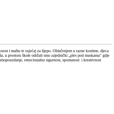
vnost i maštu te osjećaj za lijepo. Oblačenjem u razne kostime, djeca
ala, u prostoru škole održali smo zajednički „ples pod maskama“ gdje
 samopouzdanje, emocionalnu sigurnost, spontanost i kreativnost