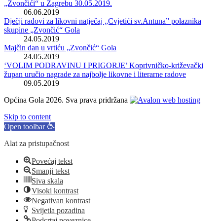
„Zvončići“ u Zagrebu 30.05.2019.
06.06.2019
Dječji radovi za likovni natječaj „Cvjetići sv.Antuna” polaznika
skupine „Zvončić“ Gola
24.05.2019
Majčin dan u vrtiću „Zvončić“ Gola
24.05.2019
‘VOLIM PODRAVINU I PRIGORJE’ Koprivničko-križevački
župan uručio nagrade za najbolje likovne i literarne radove
09.05.2019
Općina Gola 2026. Sva prava pridržana
Skip to content
Open toolbar
Alat za pristupačnost
Povećaj tekst
Smanji tekst
Siva skala
Visoki kontrast
Negativan kontrast
Svijetla pozadina
Podcrtaj poveznice