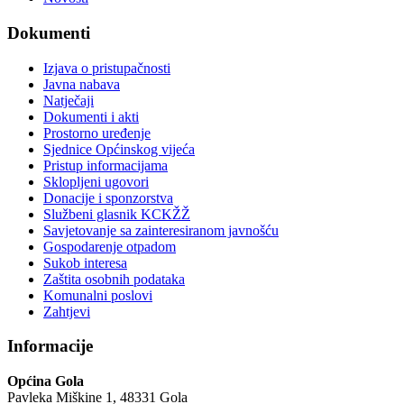
Dokumenti
Izjava o pristupačnosti
Javna nabava
Natječaji
Dokumenti i akti
Prostorno uređenje
Sjednice Općinskog vijeća
Pristup informacijama
Sklopljeni ugovori
Donacije i sponzorstva
Službeni glasnik KCKŽŽ
Savjetovanje sa zainteresiranom javnošću
Gospodarenje otpadom
Sukob interesa
Zaštita osobnih podataka
Komunalni poslovi
Zahtjevi
Informacije
Općina Gola
Pavleka Miškine 1, 48331 Gola