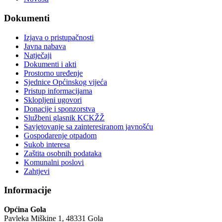
Dokumenti
Izjava o pristupačnosti
Javna nabava
Natječaji
Dokumenti i akti
Prostorno uređenje
Sjednice Općinskog vijeća
Pristup informacijama
Sklopljeni ugovori
Donacije i sponzorstva
Službeni glasnik KCKŽŽ
Savjetovanje sa zainteresiranom javnošću
Gospodarenje otpadom
Sukob interesa
Zaštita osobnih podataka
Komunalni poslovi
Zahtjevi
Informacije
Općina Gola
Pavleka Miškine 1, 48331 Gola