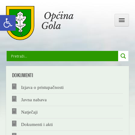
Open toolbar
OPĆINSKA UPRAVA
DOKUMENTI
GOLA I OKOLICA
Izjava o pristupačnosti
DRUŠTVENI ŽIVOT
Javna nabava
Natječaji
ODGOJ I OBRAZOVANJE
Dokumenti i akti
GALERIJA