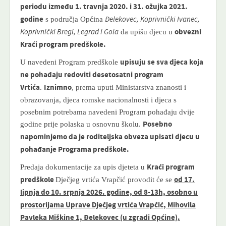
periodu
između 1. travnja 2020. i 31. ožujka 2021.
s područja Općina
godine
Đelekovec, Koprivnički Ivanec,
da upišu djecu u
Koprivnički Bregi, Legrad i Gola
obvezni
Kraći program
predškole.
U navedeni Program predškole
upisuju se sva djeca koja
ne pohađaju redoviti desetosatni program
.
, prema uputi Ministarstva znanosti i
Vrtića
Iznimno
obrazovanja, djeca romske nacionalnosti i djeca s
posebnim potrebama navedeni Program pohađaju dvije
godine prije polaska u osnovnu školu.
Posebno
napominjemo da je roditeljska obveza upisati djecu u
pohađanje Programa predškole.
Predaja dokumentacije za upis djeteta u
Kraći program
Dječjeg vrtića Vrapčić provodit će se
predškole
od 17.
lipnja do 10. srpnja 2026. godine, od 8-13h, osobno u
prostorijama Uprave Dječjeg vrtića Vrapčić, Mihovila
Pavleka Miškine 1, Đelekovec (u zgradi Općine).