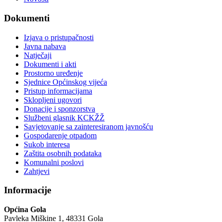
Dokumenti
Izjava o pristupačnosti
Javna nabava
Natječaji
Dokumenti i akti
Prostorno uređenje
Sjednice Općinskog vijeća
Pristup informacijama
Sklopljeni ugovori
Donacije i sponzorstva
Službeni glasnik KCKŽŽ
Savjetovanje sa zainteresiranom javnošću
Gospodarenje otpadom
Sukob interesa
Zaštita osobnih podataka
Komunalni poslovi
Zahtjevi
Informacije
Općina Gola
Pavleka Miškine 1, 48331 Gola