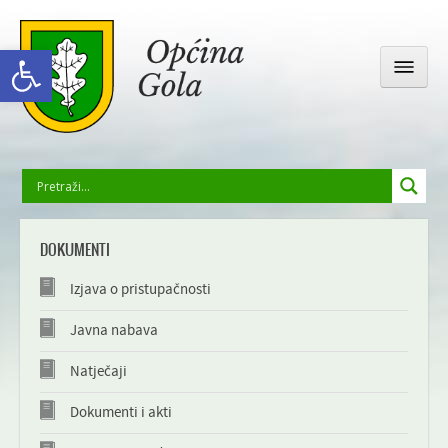
Open toolbar
OPĆINSKA UPRAVA
DOKUMENTI
GOLA I OKOLICA
Izjava o pristupačnosti
DRUŠTVENI ŽIVOT
Javna nabava
Natječaji
ODGOJ I OBRAZOVANJE
Dokumenti i akti
GALERIJA