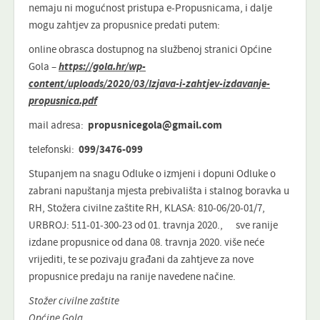
nemaju ni mogućnost pristupa e-Propusnicama, i dalje
mogu zahtjev za propusnice predati putem:
online obrasca dostupnog na službenoj stranici Općine
Gola –
https://gola.hr/wp-
content/uploads/2020/03/Izjava-i-zahtjev-izdavanje-
propusnica.pdf
mail adresa:
propusnicegola@gmail.com
telefonski:
099/3476-099
Stupanjem na snagu Odluke o izmjeni i dopuni Odluke o
zabrani napuštanja mjesta prebivališta i stalnog boravka u
RH, Stožera civilne zaštite RH, KLASA: 810-06/20-01/7,
URBROJ: 511-01-300-23 od 01. travnja 2020., sve ranije
izdane propusnice od dana 08. travnja 2020. više neće
vrijediti, te se pozivaju građani da zahtjeve za nove
propusnice predaju na ranije navedene načine.
Stožer civilne zaštite
Općine Gola