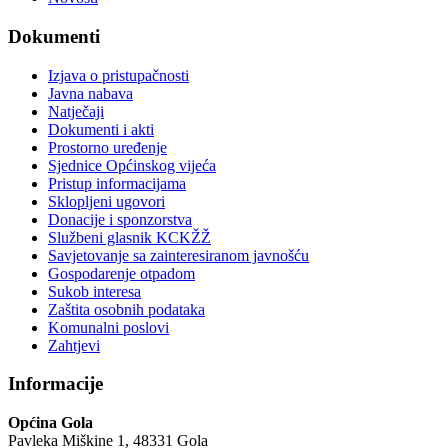
Dokumenti
Izjava o pristupačnosti
Javna nabava
Natječaji
Dokumenti i akti
Prostorno uređenje
Sjednice Općinskog vijeća
Pristup informacijama
Sklopljeni ugovori
Donacije i sponzorstva
Službeni glasnik KCKŽŽ
Savjetovanje sa zainteresiranom javnošću
Gospodarenje otpadom
Sukob interesa
Zaštita osobnih podataka
Komunalni poslovi
Zahtjevi
Informacije
Općina Gola
Pavleka Miškine 1, 48331 Gola