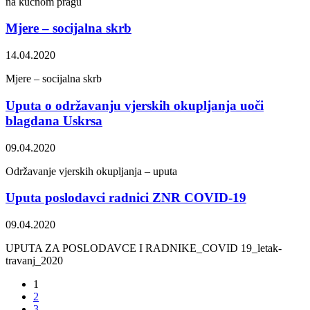
na kućnom pragu
Mjere – socijalna skrb
14.04.2020
Mjere – socijalna skrb
Uputa o održavanju vjerskih okupljanja uoči
blagdana Uskrsa
09.04.2020
Održavanje vjerskih okupljanja – uputa
Uputa poslodavci radnici ZNR COVID-19
09.04.2020
UPUTA ZA POSLODAVCE I RADNIKE_COVID 19_letak-
travanj_2020
1
2
3