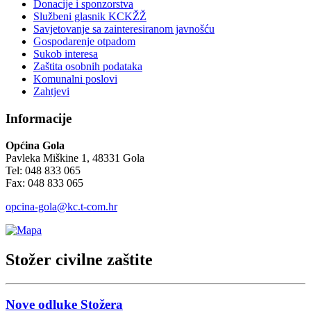
Donacije i sponzorstva
Službeni glasnik KCKŽŽ
Savjetovanje sa zainteresiranom javnošću
Gospodarenje otpadom
Sukob interesa
Zaštita osobnih podataka
Komunalni poslovi
Zahtjevi
Informacije
Općina Gola
Pavleka Miškine 1, 48331 Gola
Tel: 048 833 065
Fax: 048 833 065
opcina-gola@kc.t-com.hr
Stožer civilne zaštite
Nove odluke Stožera