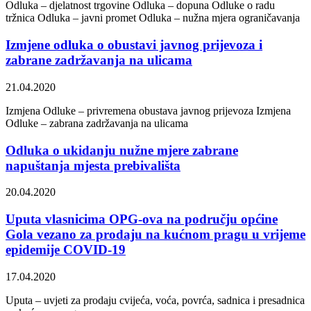
Odluka – djelatnost trgovine Odluka – dopuna Odluke o radu
tržnica Odluka – javni promet Odluka – nužna mjera ograničavanja
Izmjene odluka o obustavi javnog prijevoza i
zabrane zadržavanja na ulicama
21.04.2020
Izmjena Odluke – privremena obustava javnog prijevoza Izmjena
Odluke – zabrana zadržavanja na ulicama
Odluka o ukidanju nužne mjere zabrane
napuštanja mjesta prebivališta
20.04.2020
Uputa vlasnicima OPG-ova na području općine
Gola vezano za prodaju na kućnom pragu u vrijeme
epidemije COVID-19
17.04.2020
Uputa – uvjeti za prodaju cvijeća, voća, povrća, sadnica i presadnica