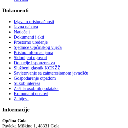
Dokumenti
Izjava o pristupačnosti
Javna nabava
Natječaji
Dokumenti i akti
Prostorno uređenje
Sjednice Općinskog vijeća
Pristup informacijama
Sklopljeni ugovori
Donacije i sponzorstva
Službeni glasnik KCKŽŽ
Savjetovanje sa zainteresiranom javnošću
Gospodarenje otpadom
Sukob interesa
Zaštita osobnih podataka
Komunalni poslovi
Zahtjevi
Informacije
Općina Gola
Pavleka Miškine 1, 48331 Gola