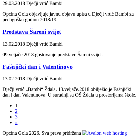
29.03.2018
Dječji vrtić Bambi
Općina Gola objavljuje javnu objavu upisa u Dječji vrtić Bambi za
pedagošku godinu 2018/19.
Predstava Šareni svijet
13.02.2018
Dječji vrtić Bambi
09.veljače 2018.gostovanje predstave Šareni svijet.
Fašnjički dan i Valentinovo
13.02.2018
Dječji vrtić Bambi
Dječji vrtić „Bambi“ Ždala, 13.veljače.2018.obilježio je Fašnjički
dan i dan Valentinova. U suradnji sa OŠ Ždala u prostorijama škole.
1
2
3
»
Općina Gola 2026. Sva prava pridržana