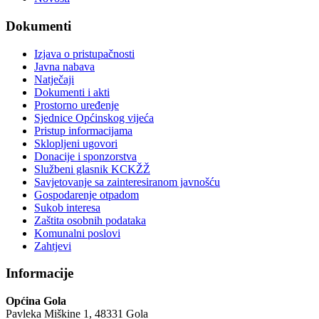
Dokumenti
Izjava o pristupačnosti
Javna nabava
Natječaji
Dokumenti i akti
Prostorno uređenje
Sjednice Općinskog vijeća
Pristup informacijama
Sklopljeni ugovori
Donacije i sponzorstva
Službeni glasnik KCKŽŽ
Savjetovanje sa zainteresiranom javnošću
Gospodarenje otpadom
Sukob interesa
Zaštita osobnih podataka
Komunalni poslovi
Zahtjevi
Informacije
Općina Gola
Pavleka Miškine 1, 48331 Gola