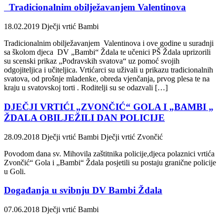
Tradicionalnim obilježavanjem Valentinova
18.02.2019
Dječji vrtić Bambi
Tradicionalnim obilježavanjem Valentinova i ove godine u suradnji
sa školom djeca DV „Bambi“ Ždala te učenici PŠ Ždala uprizorili
su scenski prikaz „Podravskih svatova“ uz pomoć svojih
odgojiteljica i učiteljica. Vrtićarci su uživali u prikazu tradicionalnih
svatova, od prošnje mladenke, obreda vjenčanja, prvog plesa te na
kraju u svatovskoj torti . Roditelji su se odazvali […]
DJEČJI VRTIĆI „ZVONČIĆ“ GOLA I „BAMBI „
ŽDALA OBILJEŽILI DAN POLICIJE
28.09.2018
Dječji vrtić Bambi
Dječji vrtić Zvončić
Povodom dana sv. Mihovila zaštitnika policije,djeca polaznici vrtića
Zvončić“ Gola i „Bambi“ Ždala posjetili su postaju granične policije
u Goli.
Događanja u svibnju DV Bambi Ždala
07.06.2018
Dječji vrtić Bambi