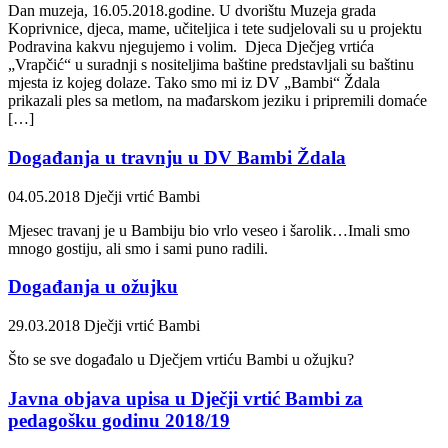
Dan muzeja, 16.05.2018.godine. U dvorištu Muzeja grada
Koprivnice, djeca, mame, učiteljica i tete sudjelovali su u projektu
Podravina kakvu njegujemo i volim. Djeca Dječjeg vrtića
„Vrapčić“ u suradnji s nositeljima baštine predstavljali su baštinu
mjesta iz kojeg dolaze. Tako smo mi iz DV „Bambi“ Ždala
prikazali ples sa metlom, na mađarskom jeziku i pripremili domaće
[…]
Događanja u travnju u DV Bambi Ždala
04.05.2018
Dječji vrtić Bambi
Mjesec travanj je u Bambiju bio vrlo veseo i šarolik…Imali smo
mnogo gostiju, ali smo i sami puno radili.
Događanja u ožujku
29.03.2018
Dječji vrtić Bambi
Što se sve događalo u Dječjem vrtiću Bambi u ožujku?
Javna objava upisa u Dječji vrtić Bambi za
pedagošku godinu 2018/19