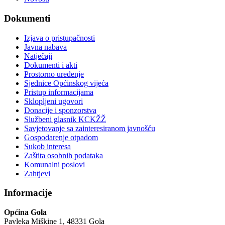
Dokumenti
Izjava o pristupačnosti
Javna nabava
Natječaji
Dokumenti i akti
Prostorno uređenje
Sjednice Općinskog vijeća
Pristup informacijama
Sklopljeni ugovori
Donacije i sponzorstva
Službeni glasnik KCKŽŽ
Savjetovanje sa zainteresiranom javnošću
Gospodarenje otpadom
Sukob interesa
Zaštita osobnih podataka
Komunalni poslovi
Zahtjevi
Informacije
Općina Gola
Pavleka Miškine 1, 48331 Gola