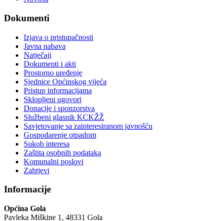
Dokumenti
Izjava o pristupačnosti
Javna nabava
Natječaji
Dokumenti i akti
Prostorno uređenje
Sjednice Općinskog vijeća
Pristup informacijama
Sklopljeni ugovori
Donacije i sponzorstva
Službeni glasnik KCKŽŽ
Savjetovanje sa zainteresiranom javnošću
Gospodarenje otpadom
Sukob interesa
Zaštita osobnih podataka
Komunalni poslovi
Zahtjevi
Informacije
Općina Gola
Pavleka Miškine 1, 48331 Gola