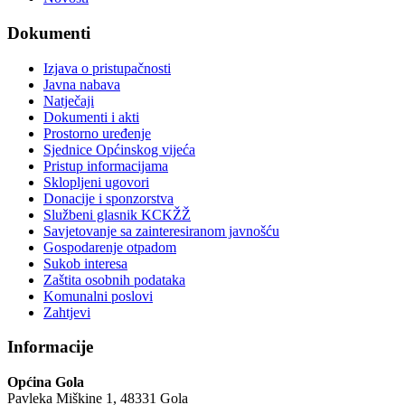
Dokumenti
Izjava o pristupačnosti
Javna nabava
Natječaji
Dokumenti i akti
Prostorno uređenje
Sjednice Općinskog vijeća
Pristup informacijama
Sklopljeni ugovori
Donacije i sponzorstva
Službeni glasnik KCKŽŽ
Savjetovanje sa zainteresiranom javnošću
Gospodarenje otpadom
Sukob interesa
Zaštita osobnih podataka
Komunalni poslovi
Zahtjevi
Informacije
Općina Gola
Pavleka Miškine 1, 48331 Gola