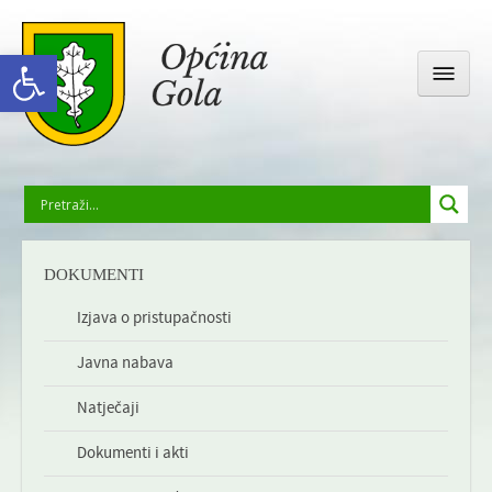
Open toolbar
OPĆINSKA UPRAVA
DOKUMENTI
GOLA I OKOLICA
Izjava o pristupačnosti
Javna nabava
DRUŠTVENI ŽIVOT
Natječaji
ODGOJ I OBRAZOVANJE
Dokumenti i akti
GALERIJA