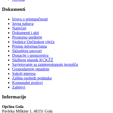
Dokumenti
Izjava o pristupačnosti
Javna nabava
Natječaji
Dokumenti i akti
Prostorno uređenje
Sjednice Općinskog vijeća
Pristup informacijama
Sklopljeni ugovori
Donacije i sponzorstva
Službeni glasnik KCKŽŽ
Savjetovanje sa zainteresiranom javnošću
Gospodarenje otpadom
Sukob interesa
Zaštita osobnih podataka
Komunalni poslovi
Zahtjevi
Informacije
Općina Gola
Pavleka Miškine 1, 48331 Gola