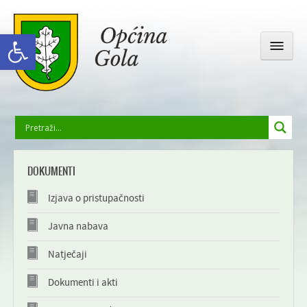
Open toolbar
OPĆINSKA UPRAVA
DOKUMENTI
GOLA I OKOLICA
Izjava o pristupačnosti
DRUŠTVENI ŽIVOT
Javna nabava
Natječaji
ODGOJ I OBRAZOVANJE
Dokumenti i akti
GALERIJA