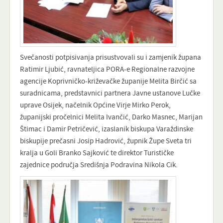
Svečanosti potpisivanja prisustvovali su i zamjenik župana
Ratimir Ljubić, ravnateljica PORA-e Regionalne razvojne
agencije Koprivničko-križevačke županije Melita Birčić sa
suradnicama, predstavnici partnera Javne ustanove Lučke
uprave Osijek, načelnik Općine Virje Mirko Perok,
županijski pročelnici Melita Ivančić, Darko Masnec, Marijan
Štimac i Damir Petričević, izaslanik biskupa Varaždinske
biskupije prečasni Josip Hadrović, župnik Župe Sveta tri
kralja u Goli Branko Sajković te direktor Turističke
zajednice područja Središnja Podravina Nikola Cik.