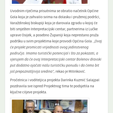
Uvodnim riječima prisutnima se obratio načelnik Općine
Gola koja je zahvalio svima na dolasku i pruženoj podršci,
Varaždinskoj biskupiji koja je darovala zgradu u kojoj će
biti smješten Interpretacijski centar, partnerima iz Lučke
uprave Osijek, a posebno Županiji koja neprestano pruža
podršku u svim projektima koje provodi Općina Gola.
„Ovaj
će projekt promicati vrijednosti ovog jedinstvenog
područja. Imamo turistički potencijal i što za pokazati, a
vjerujem da će ovaj Interpretacijski centar Bolenov dravski
put dodatno ojačati našu turističku ponudu i da ćemo bit
još prepoznatljivija sredina“,
rekao je Milinković.
Pročelnica i voditeljica projekta Darinka Kuzmić Salajpal
pozdravila sve ispred Projektnog tima te podsjetila na
ključne ciljeve projekta.