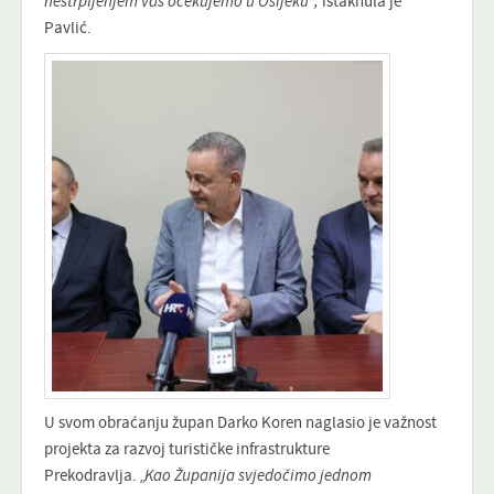
nestrpljenjem vas očekujemo u Osijeku“,
istaknula je
Pavlić.
U svom obraćanju župan Darko Koren naglasio je važnost
projekta za razvoj turističke infrastrukture
Prekodravlja.
„Kao Županija svjedočimo jednom