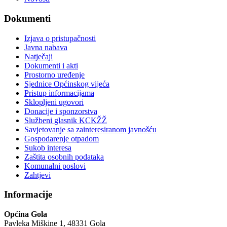
Dokumenti
Izjava o pristupačnosti
Javna nabava
Natječaji
Dokumenti i akti
Prostorno uređenje
Sjednice Općinskog vijeća
Pristup informacijama
Sklopljeni ugovori
Donacije i sponzorstva
Službeni glasnik KCKŽŽ
Savjetovanje sa zainteresiranom javnošću
Gospodarenje otpadom
Sukob interesa
Zaštita osobnih podataka
Komunalni poslovi
Zahtjevi
Informacije
Općina Gola
Pavleka Miškine 1, 48331 Gola