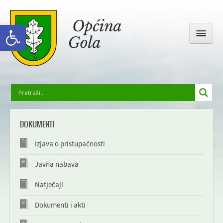
Open toolbar
OPĆINSKA UPRAVA
DOKUMENTI
GOLA I OKOLICA
Izjava o pristupačnosti
DRUŠTVENI ŽIVOT
Javna nabava
Natječaji
ODGOJ I OBRAZOVANJE
Dokumenti i akti
GALERIJA