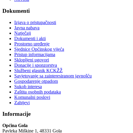
Dokumenti
Izjava o pristupačnosti
Javna nabava
Natječaji
Dokumenti i akti
Prostorno uređenje
Sjednice Općinskog vijeća
Pristup informacijama
Sklopljeni ugovori
Donacije i sponzorstva
Službeni glasnik KCKŽŽ
Savjetovanje sa zainteresiranom javnošću
Gospodarenje otpadom
Sukob interesa
Zaštita osobnih podataka
Komunalni poslovi
Zahtjevi
Informacije
Općina Gola
Pavleka Miškine 1, 48331 Gola