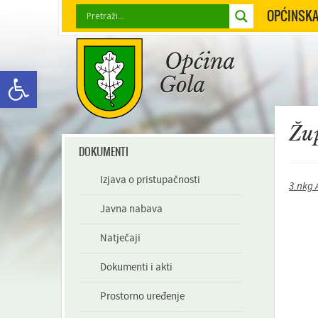
OPĆINSKA
Open toolbar
Žup
DOKUMENTI
Izjava o pristupačnosti
3.nkg 
Javna nabava
Natječaji
Dokumenti i akti
Prostorno uređenje