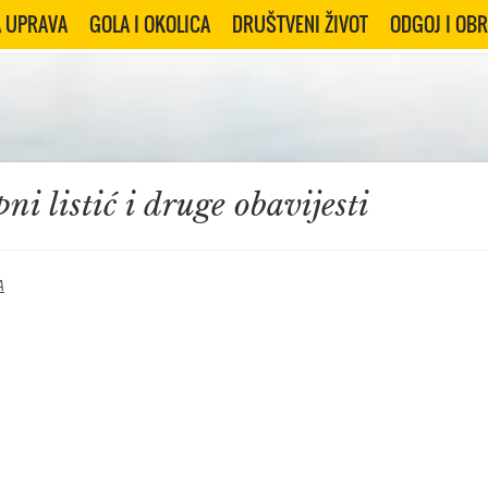
 UPRAVA
GOLA I OKOLICA
DRUŠTVENI ŽIVOT
ODGOJ I OB
ni listić i druge obavijesti
A