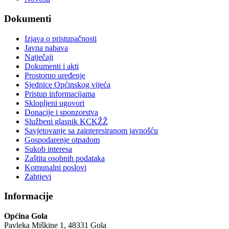
Dokumenti
Izjava o pristupačnosti
Javna nabava
Natječaji
Dokumenti i akti
Prostorno uređenje
Sjednice Općinskog vijeća
Pristup informacijama
Sklopljeni ugovori
Donacije i sponzorstva
Službeni glasnik KCKŽŽ
Savjetovanje sa zainteresiranom javnošću
Gospodarenje otpadom
Sukob interesa
Zaštita osobnih podataka
Komunalni poslovi
Zahtjevi
Informacije
Općina Gola
Pavleka Miškine 1, 48331 Gola