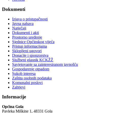
Dokumenti
Izjava o pristupačnosti
Javna nabava
Natječaji
Dokumenti i akti
Prostorno uređenje
Sjednice Općinskog vijeća
Pristup informacijama
Sklopljeni ugovori
Donacije i sponzorstva
Službeni glasnik KCKŽŽ
Savjetovanje sa zainteresiranom javnošću
Gospodarenje otpadom
Sukob interesa
Zaštita osobnih podataka
Komunalni poslovi
Zahtjevi
Informacije
Općina Gola
Pavleka Miškine 1, 48331 Gola