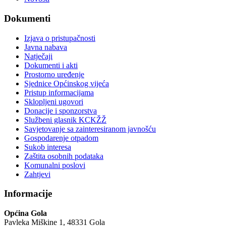
Dokumenti
Izjava o pristupačnosti
Javna nabava
Natječaji
Dokumenti i akti
Prostorno uređenje
Sjednice Općinskog vijeća
Pristup informacijama
Sklopljeni ugovori
Donacije i sponzorstva
Službeni glasnik KCKŽŽ
Savjetovanje sa zainteresiranom javnošću
Gospodarenje otpadom
Sukob interesa
Zaštita osobnih podataka
Komunalni poslovi
Zahtjevi
Informacije
Općina Gola
Pavleka Miškine 1, 48331 Gola