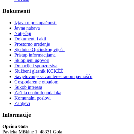
Dokumenti
Izjava o pristupačnosti
Javna nabava
Natječaji
Dokumenti i akti
Prostorno uređenje
Sjednice Općinskog vijeća
Pristup informacijama
Sklopljeni ugovori
Donacije i sponzorstva
Službeni glasnik KCKŽŽ
Savjetovanje sa zainteresiranom javnošću
Gospodarenje otpadom
Sukob interesa
Zaštita osobnih podataka
Komunalni poslovi
Zahtjevi
Informacije
Općina Gola
Pavleka Miškine 1, 48331 Gola