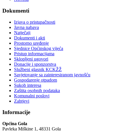
Dokumenti
Izjava o pristupačnosti
Javna nabava
Natječaji
Dokumenti i akti
Prostorno uređenje
Sjednice Općinskog vijeća
Pristup informacijama
Sklopljeni ugovori
Donacije i sponzorstva
Službeni glasnik KCKŽŽ
Savjetovanje sa zainteresiranom javnošću
Gospodarenje otpadom
Sukob interesa
Zaštita osobnih podataka
Komunalni poslovi
Zahtjevi
Informacije
Općina Gola
Pavleka Miškine 1, 48331 Gola